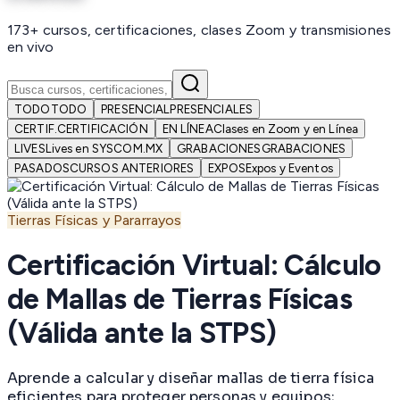
173+ cursos, certificaciones, clases Zoom y transmisiones
en vivo
TODO
TODO
PRESENCIAL
PRESENCIALES
CERTIF.
CERTIFICACIÓN
EN LÍNEA
Clases en Zoom y en Línea
LIVES
Lives en SYSCOM.MX
GRABACIONES
GRABACIONES
PASADOS
CURSOS ANTERIORES
EXPOS
Expos y Eventos
Tierras Físicas y Pararrayos
Certificación Virtual: Cálculo
de Mallas de Tierras Físicas
(Válida ante la STPS)
Aprende a calcular y diseñar mallas de tierra física
eficientes para proteger personas y equipos;