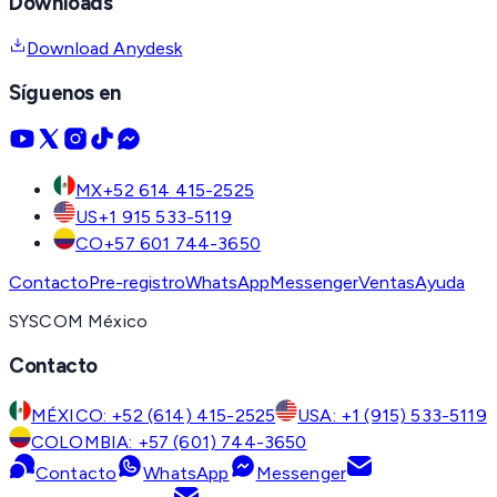
Downloads
Download Anydesk
Síguenos en
MX
+52 614 415-2525
US
+1 915 533-5119
CO
+57 601 744-3650
Contacto
Pre-registro
WhatsApp
Messenger
Ventas
Ayuda
SYSCOM México
Contacto
MÉXICO: +52 (614) 415-2525
USA: +1 (915) 533-5119
COLOMBIA: +57 (601) 744-3650
Contacto
WhatsApp
Messenger