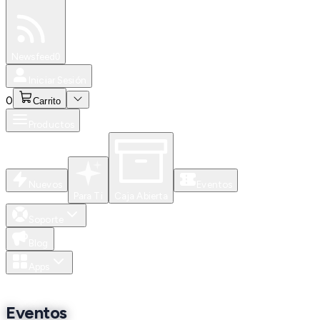
Especiales
Newsfeed
0
Iniciar Sesión
0
Carrito
Productos
Nuevos
Eventos
Para Ti
Caja Abierta
Soporte
Blog
Apps
Eventos