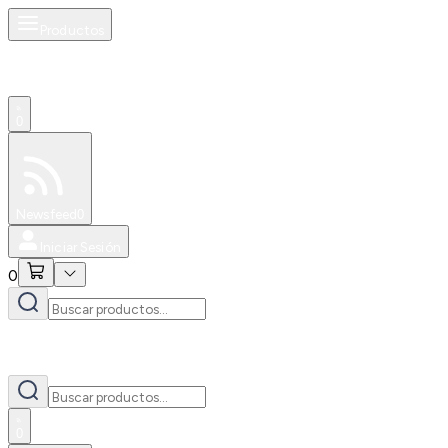
Productos
0
Especiales
Newsfeed
0
Iniciar Sesión
0
0