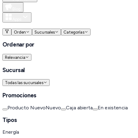
Blog
Apps
MXN
Orden
Sucursales
Categorías
Ordenar por
Relevancia
Sucursal
Todas las sucursales
Promociones
Producto Nuevo
Nuevo
Caja abierta
En existencia
Tipos
Energía