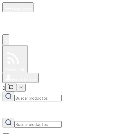
Productos
AI
0
Especiales
Newsfeed
0
Iniciar Sesión
0
AI