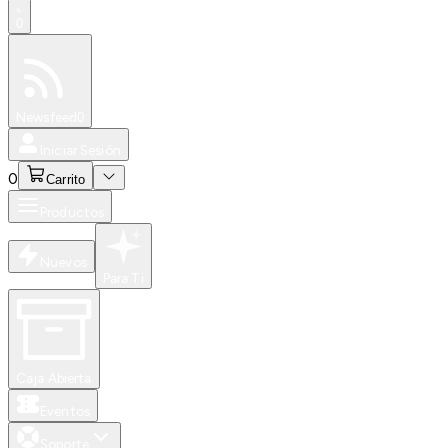
0
Especiales
Newsfeed
0
Iniciar Sesión
0
Carrito
Productos
Nuevos
Para Ti
Caja Abierta
Eventos
Soporte