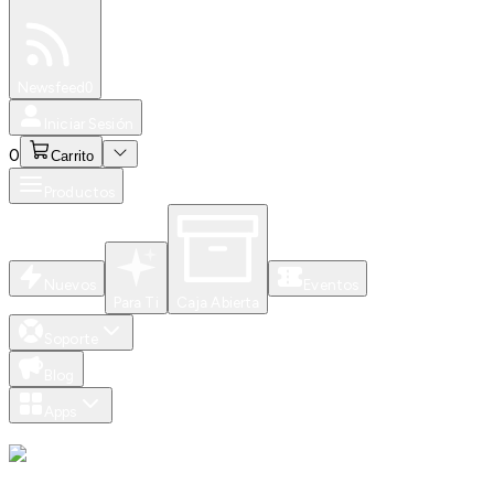
Especiales
Newsfeed
0
Iniciar Sesión
0
Carrito
Productos
Nuevos
Eventos
Para Ti
Caja Abierta
Soporte
Blog
Apps