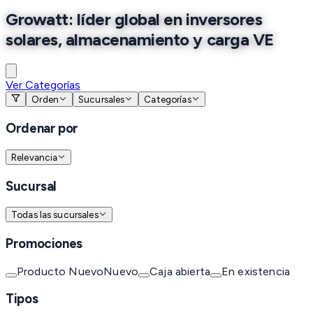
Growatt: líder global en inversores
solares, almacenamiento y carga VE
Ver Categorías
Orden
Sucursales
Categorías
Ordenar por
Relevancia
Sucursal
Todas las sucursales
Promociones
Producto Nuevo
Nuevo
Caja abierta
En existencia
Tipos