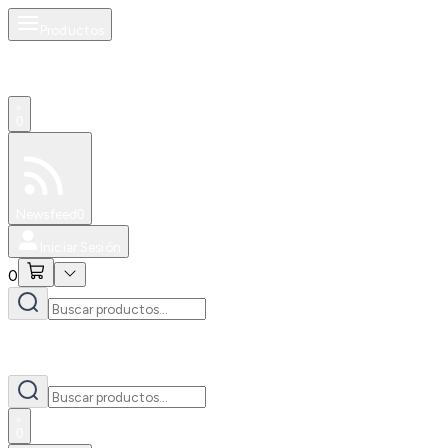
Productos
0
Especiales
Newsfeed
0
Iniciar Sesión
0
0