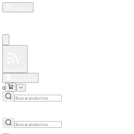
Productos
AI
0
Especiales
Newsfeed
0
Iniciar Sesión
0
AI