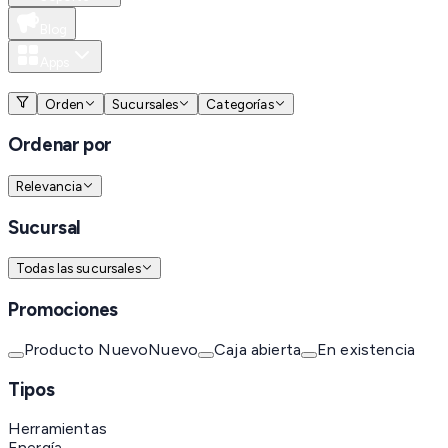
Blog
Apps
MXN
Orden
Sucursales
Categorías
Ordenar por
Relevancia
Sucursal
Todas las sucursales
Promociones
Producto Nuevo
Nuevo
Caja abierta
En existencia
Tipos
Herramientas
Energía