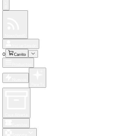
0
Especiales
Newsfeed
0
Iniciar Sesión
0
Carrito
Productos
Nuevos
Para Ti
Caja Abierta
Eventos
Soporte