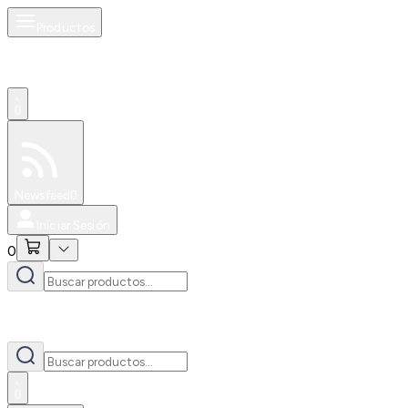
Productos
0
Especiales
Newsfeed
0
Iniciar Sesión
0
0