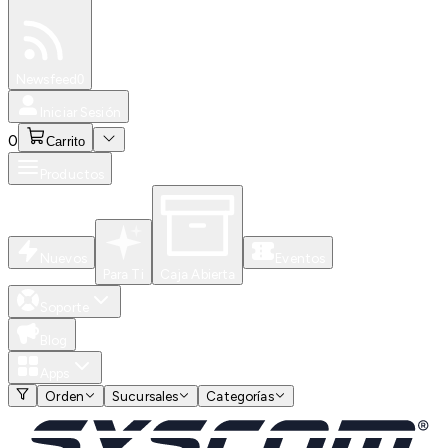
Especiales
Newsfeed
0
Iniciar Sesión
0
Carrito
Productos
Nuevos
Eventos
Para Ti
Caja Abierta
Soporte
Blog
Apps
Orden
Sucursales
Categorías