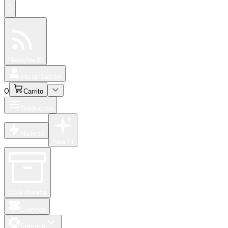
0
Especiales
Newsfeed
0
Iniciar Sesión
0
Carrito
Productos
Nuevos
Para Ti
Caja Abierta
Eventos
Soporte