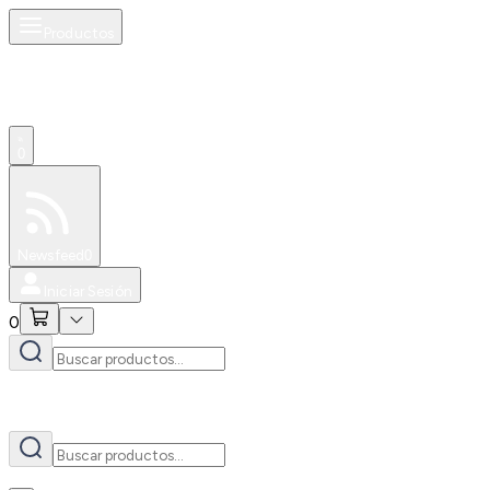
Productos
AI
0
Especiales
Newsfeed
0
Iniciar Sesión
0
AI