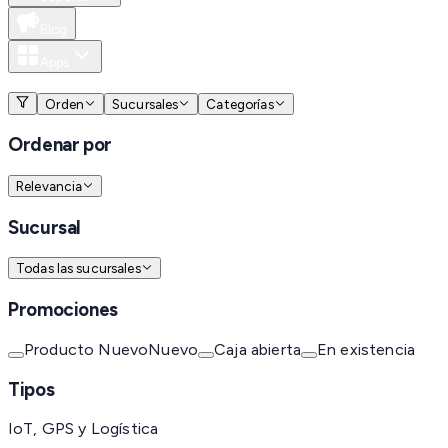
Blog
Apps
MXN
Orden
Sucursales
Categorías
Ordenar por
Relevancia
Sucursal
Todas las sucursales
Promociones
Producto Nuevo
Nuevo
Caja abierta
En existencia
Tipos
IoT, GPS y Logística