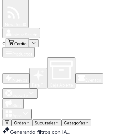
Especiales
Newsfeed
0
Iniciar Sesión
0
Carrito
Productos
Nuevos
Eventos
Para Ti
Caja Abierta
Soporte
Blog
Apps
Orden
Sucursales
Categorías
Generando filtros con IA...