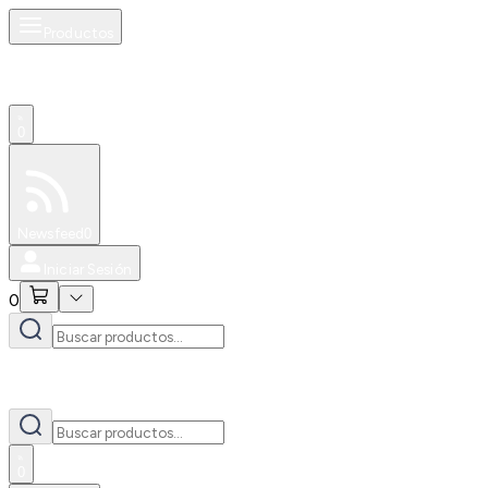
Productos
0
Especiales
Newsfeed
0
Iniciar Sesión
0
0