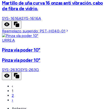
Martillo de uña curva 16 onzas anti vibración, cabo
de fibra de vidrio.
SYS-1616A
SYS-1616A
Reemplazo sugerido:
PST-H040-01
URREA
Pinza vía poder 10"
Pinza vía poder 10"
SYS-263G
SYS-263G
‹
1
2
›
Anterior