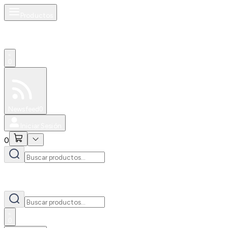
Productos
0
Especiales
Newsfeed
0
Iniciar Sesión
0
0