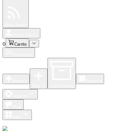
Especiales
Newsfeed
0
Iniciar Sesión
0
Carrito
Productos
Nuevos
Eventos
Para Ti
Caja Abierta
Soporte
Blog
Apps