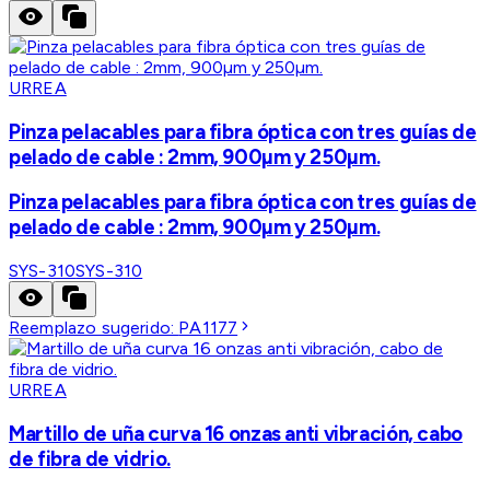
URREA
Pinza pelacables para fibra óptica con tres guías de
pelado de cable : 2mm, 900µm y 250µm.
Pinza pelacables para fibra óptica con tres guías de
pelado de cable : 2mm, 900µm y 250µm.
SYS-310
SYS-310
Reemplazo sugerido:
PA1177
URREA
Martillo de uña curva 16 onzas anti vibración, cabo
de fibra de vidrio.