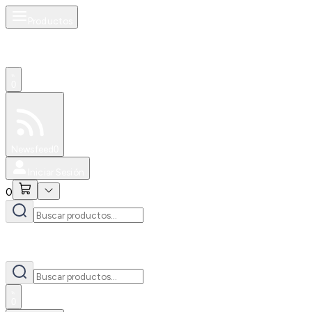
Productos
0
Especiales
Newsfeed
0
Iniciar Sesión
0
0