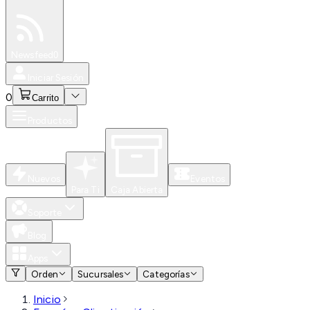
Especiales
Newsfeed
0
Iniciar Sesión
0
Carrito
Productos
Nuevos
Eventos
Para Ti
Caja Abierta
Soporte
Blog
Apps
Orden
Sucursales
Categorías
Inicio