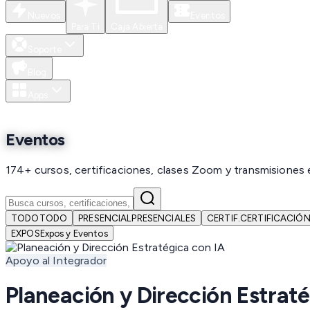
Nuevos
Eventos
Para Ti
Caja Abierta
Soporte
Blog
Apps
Eventos
174+ cursos, certificaciones, clases Zoom y transmisiones 
TODO
TODO
PRESENCIAL
PRESENCIALES
CERTIF.
CERTIFICACIÓ
EXPOS
Expos y Eventos
Apoyo al Integrador
Planeación y Dirección Estraté