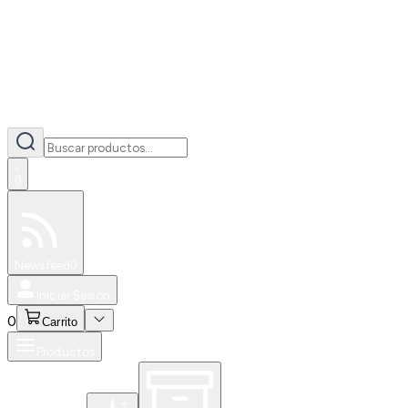
0
Especiales
Newsfeed
0
Iniciar Sesión
0
Carrito
Productos