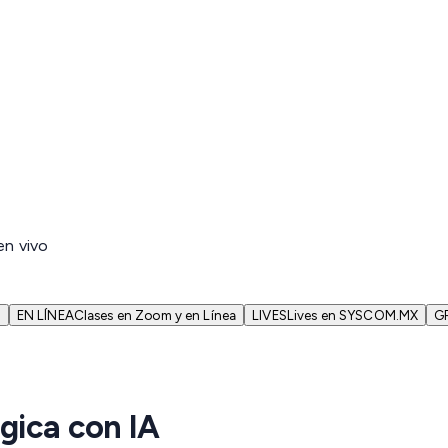
en vivo
N
EN LÍNEA
Clases en Zoom y en Línea
LIVES
Lives en SYSCOM.MX
G
gica con IA