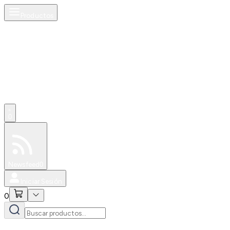
Productos
0
Especiales
Newsfeed
0
Iniciar Sesión
0