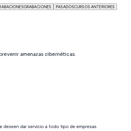
RABACIONES
GRABACIONES
PASADOS
CURSOS ANTERIORES
 prevenir amenazas cibernéticas.
ue deseen dar servicio a todo tipo de empresas.