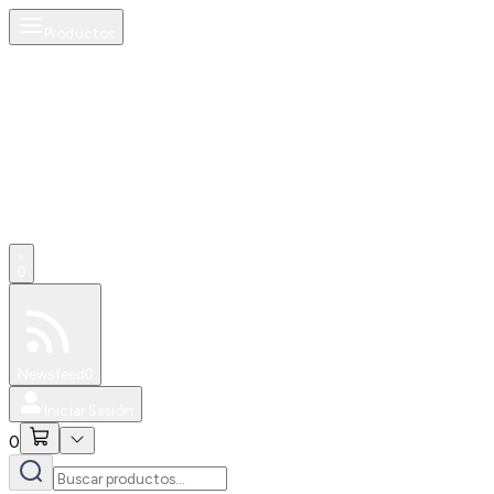
Productos
AI
0
Especiales
Newsfeed
0
Iniciar Sesión
0