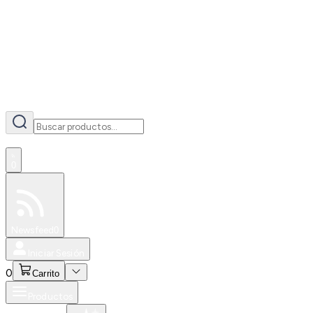
AI
0
Especiales
Newsfeed
0
Iniciar Sesión
0
Carrito
Productos