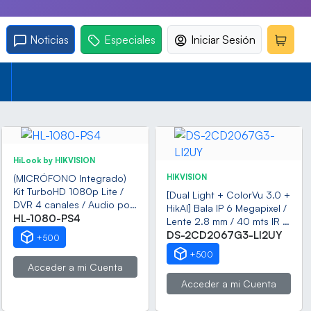
Noticias
Especiales
Iniciar Sesión
HiLook by HIKVISION
(MICRÓFONO Integrado)
HIKVISION
Kit TurboHD 1080p Lite /
[Dual Light + ColorVu 3.0 +
DVR 4 canales / Audio por
HikAI] Bala IP 6 Megapixel /
Coaxitron / 4 Cámaras
HL-1080-PS4
Lente 2.8 mm / 40 mts IR +
Bala de Policarbonato con
40 Mts Luz Blanca / 2
DS-2CD2067G3-LI2UY
+500
Micrófono Integrado
Microfonos Integrados /
+500
Exterior IP67 / WDR 130 dB
Acceder a mi Cuenta
/ ACUSENSE 3.0 / Metal /
Acceder a mi Cuenta
NEMA 4X / ACUSEEK /
Anticorrosión (NEMA 4X)