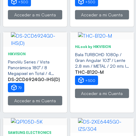
+500
+500
Vehiculos / Alarma con
Sirena y Luz / IP67
Acceder a mi Cuenta
Acceder a mi Cuenta
HiLook by HIKVISION
HIKVISION
Bala TURBOHD 1080p /
Gran Angular 103° / Lente
PanoVu Series / Vista
2.8 mm / METAL / 20 mts IR
Panorámica 180° / 8
EXIR / Exterior IP66 /
THC-B120-M
Megapixel en Total / 4
dWDR / TVI-AHD-CVI-
Lentes 2.8 mm (2
DS-2CD6924G0-IHS(D)
+500
CVBS
Megapixel) / 20 mts IR EXIR
79
/ Exterior IP67 / IK10 / 12
Acceder a mi Cuenta
Vcc / PoE+ / MicroSD
Acceder a mi Cuenta
SAMSUNG ELECTRONICS