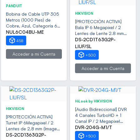
PANDUIT
Bobina de Cable UTP 305
HIKVISION
Metros (1000 Pies) de
[PROTECCIÓN ACTIVA]
Cobre, Azul, Categoría 6
Bala IP 6 Megapixel / 2
(24 AWG), 1000Mbps,
NUL6C04BU-ME
Lentes de Lente 2.8 mm
LSZH (Bajo Humo, Cero
(Imagen Panorámica 180°) /
DS-2CD1T63G2P-
458
Halógenos), de 4 Pares
30 mts IR / Exterior IP67 /
LIUF/SL
Luz Intermitente y Alerta de
Acceder a mi Cuenta
+500
Audio / Audio Bidireccional
/ ACUSENSE / WDR 120 dB
Acceder a mi Cuenta
/ Micro SD
HiLook by HIKVISION
HIKVISION
[Audio Bidireccional] DVR
4 Canales TurboHD + 1
[PROTECCIÓN ACTIVA]
Canal IP / 2 Megapixel
Turret IP 6Megapixel / 2
(1080p) Lite / Acusense
DVR-204G-M1/T
Lentes de 2.8 mm (Imagen
Lite (Evita Falsas Alarmas) /
Panorámica 180°) / 30 mts
DS-2CD1363G2P-
+500
Audio por Coaxitron / 1