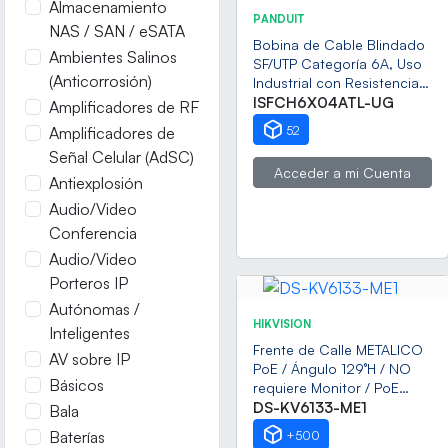
Almacenamiento
PANDUIT
NAS / SAN / eSATA
Bobina de Cable Blindado
Ambientes Salinos
SF/UTP Categoría 6A, Uso
(Anticorrosión)
Industrial con Resistencia
al Aceite y Rayos UV,
ISFCH6X04ATL-UG
Amplificadores de RF
Multifilar 24/7 (Flexible),
Amplificadores de
52
Color Azul Cerceta,
Señal Celular (AdSC)
Bobina de 305 Metros
Acceder a mi Cuenta
(1000 Pies)
Antiexplosión
Audio/Video
Conferencia
Audio/Video
Porteros IP
Autónomas /
HIKVISION
Inteligentes
Frente de Calle METALICO
AV sobre IP
PoE / Ángulo 129°H / NO
Básicos
requiere Monitor / PoE
Estandar / IP65 / Apertura
DS-KV6133-ME1
Bala
desde Hik-connect /
Baterías
+500
Soporta 1 Departamento /