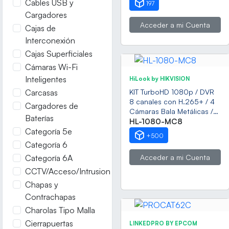
Cables USB y
197
/ GPS
Cargadores
Acceder a mi Cuenta
Cajas de
Interconexión
Cajas Superficiales
Cámaras Wi-Fi
Inteligentes
HiLook by HIKVISION
Carcasas
KIT TurboHD 1080p / DVR
8 canales con H.265+ / 4
Cargadores de
Cámaras Bala Metálicas /
Baterías
Fuente de Poder /
HL-1080-MC8
Categoría 5e
Accesorios de Instalación
+500
Categoría 6
Categoría 6A
Acceder a mi Cuenta
CCTV/Acceso/Intrusion
Chapas y
Contrachapas
Charolas Tipo Malla
Cierrapuertas
LINKEDPRO BY EPCOM