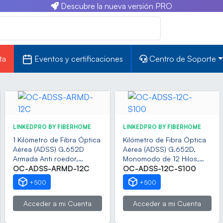
Descubre la nueva versión PRO
ta
Eventos y certificaciones
Centro de Soporte
LINKEDPRO BY FIBERHOME
LINKEDPRO BY FIBERHOME
1 Kilómetro de Fibra Óptica
Kilómetro de Fibra Óptica
Aérea (ADSS) G.652D
Aérea (ADSS) G.652D,
Armada Anti roedor,
Monomodo de 12 Hilos,
Dieléctrica, Monomodo 12
OC-ADSS-ARMD-12C
Exterior, Span 100, Loose
OC-ADSS-12C-S100
Hilos, Span 200
Tube
+500
+500
Acceder a mi Cuenta
Acceder a mi Cuenta