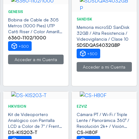
GENESIS
Bobina de Cable de 305
SANDISK
Metros (1000 Pies) UTP
Memoria microSD SanDisk
Cat6 Riser / Color Amarillo
32GB / Alta Resistencia /
/ UL, CMR, Probado a 350
6360-1102/1000
Videovigilancia / Clase 10
Mhz / Para Aplicaciones de
SDSDQAS4032GBP
+500
CCTV, Redes de Datos, IP
+500
Megapixel, Control RS485
Acceder a mi Cuenta
Acceder a mi Cuenta
HIKVISION
EZVIZ
Kit de Videoportero
Cámara PT / Wi-Fi / Triple
Analógico con Pantalla
Lente / Panorámica 360° /
LCD a Color de 7" / Frente
Resolución 2k+ / Visión
de Calle para Exterior IP65
DS-KIS203-T
Nocturna a color / IA
CS-H80F
/ Salida de Relevador
Detección de Humanos y