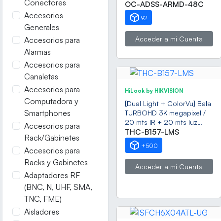
Conectores
Dieléctrica, Monomodo 48
OC-ADSS-ARMD-48C
Hilos, Span 200
Accesorios
92
Generales
Acceder a mi Cuenta
Accesorios para
Alarmas
Accesorios para
Canaletas
Accesorios para
HiLook by HIKVISION
Computadora y
[Dual Light + ColorVu] Bala
Smartphones
TURBOHD 3K megapixel /
20 mts IR + 20 mts luz
Accesorios para
blanca / Lente 2.8 (105° de
THC-B157-LMS
Rack/Gabinetes
Visión) / Exterior IP66 /
+500
Accesorios para
Audio por Coaxitron / TVI-
AHD-CVI-CVBS / Metal /
Racks y Gabinetes
Acceder a mi Cuenta
Smart-Hybrid light
Adaptadores RF
(BNC, N, UHF, SMA,
TNC, FME)
Aisladores