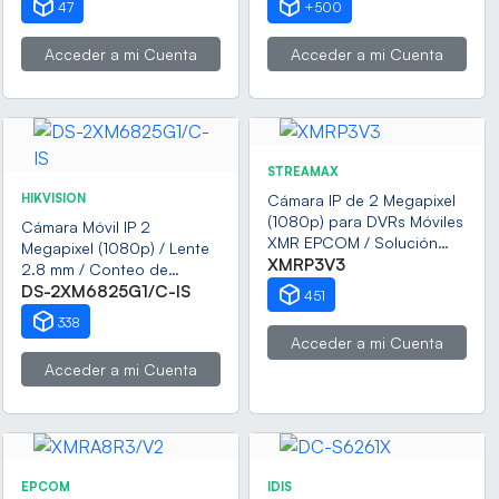
47
+500
Auto tracking / H.265 &
100 / Acero / Giro: 360°
WiseStream / Wiper
Acceder a mi Cuenta
Acceder a mi Cuenta
incluido / NTCIP
STREAMAX
HIKVISION
Cámara IP de 2 Megapixel
(1080p) para DVRs Móviles
Cámara Móvil IP 2
XMR EPCOM / Solución
Megapixel (1080p) / Lente
para el Conteo de
XMRP3V3
2.8 mm / Conteo de
Personas
Personas / Exterior IP66 /
DS-2XM6825G1/C-IS
451
IK08 / IR EXIR 10 m / PoE /
338
MicroSD
Acceder a mi Cuenta
Acceder a mi Cuenta
EPCOM
IDIS