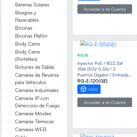
Baterías Solares
Soporta Tarjetas Mifare / 1
Acceder a mi Cuenta
Salida Relay / Soporta
Bisagras y
hasta 6 Monitores
Pasacables
Bocinas
Bocinas Plafón
Body Cams
Body Cams
RUIJIE
(Portátiles)
Inyector PoE / 802.3af
Botones de Salida
15W (50V 0.3A) / 2
Cámaras de Reversa
Puertos Gigabit / Entrada
Universal 100-240V AC /
RG-E-120(GE)
para Vehículos
Conector IEC 60320 C5 /
Cámaras Industriales
+500
Detección Inteligente PD
Cámaras IP con
Acceder a mi Cuenta
Detección de Fuego
Cámaras Móviles
Cámaras Térmicas
Cámaras WEB