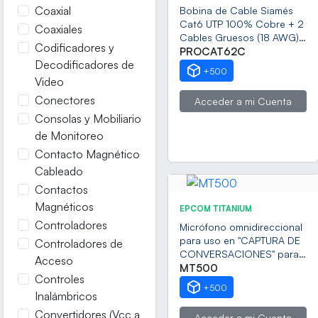
Coaxial
Bobina de Cable Siamés
Cat6 UTP 100% Cobre + 2
Coaxiales
Cables Gruesos (18 AWG)
Codificadores y
para Alimentar Cámaras
PROCAT62C
Decodificadores de
Más Lejos / 152 Metros
+500
(500 Pies) / Instalación en
Video
Exterior / Uso Industrial
Conectores
Acceder a mi Cuenta
para Climas Extremos
Consolas y Mobiliario
de Monitoreo
Contacto Magnético
Cableado
Contactos
Magnéticos
EPCOM TITANIUM
Controladores
Micrófono omnidireccional
para uso en "CAPTURA DE
Controladores de
CONVERSACIONES" para
Acceso
interior con distancia de
MT500
Controles
recepción de 10 -100 m
+500
cuadrados
Inalámbricos
Convertidores (Vcc a
Acceder a mi Cuenta