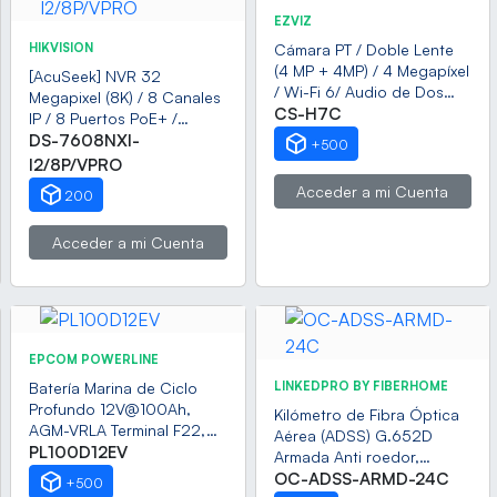
EZVIZ
HIKVISION
Cámara PT / Doble Lente
(4 MP + 4MP) / 4 Megapíxel
[AcuSeek] NVR 32
/ Wi-Fi 6/ Audio de Dos
Megapixel (8K) / 8 Canales
vías / IA Detección Humana
CS-H7C
IP / 8 Puertos PoE+ /
/ Visión Nocturna a Color /
ACUSENSE /
DS-7608NXI-
+500
Doble Banda 2.4 / 5GHz /
Reconocimiento Facial /
I2/8P/VPRO
Uso en Interior / Vision
POS / 2 Bahías de Disco
Acceder a mi Cuenta
200
Nocturna Inteligente (Color
Duro / HDMI en 4K /
27/4)
Alarmas I/O
Acceder a mi Cuenta
EPCOM POWERLINE
Batería Marina de Ciclo
LINKEDPRO BY FIBERHOME
Profundo 12V@100Ah,
Kilómetro de Fibra Óptica
AGM-VRLA Terminal F22,
Aérea (ADSS) G.652D
620A CCA/ Lanchas/
PL100D12EV
Armada Anti roedor,
Autos Eléctricos /Carritos
Dieléctrica, Monomodo 24
OC-ADSS-ARMD-24C
+500
Golf