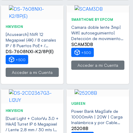
SMARTHOME BY EPCOM
HIKVISION
Camara doble lente 3mp|
Wifi| autoseguimiento|
[Acusearch] NVR 12
Detección de movimiento|
Megapixel (4K) / 8 canales
audio de 2 vias|
SCAM3DB
IP / 8 Puertos PoE+ /
almacenamiento hasta
AcuSense (Evita Falsas
DS-7608NXI-K2/8P(E)
+500
128GB
Alarmas) / Reconocimiento
+500
Facial / 2 Bahías de Disco
Acceder a mi Cuenta
Duro / HDMI en 4K /
Acceder a mi Cuenta
Alarmas I/O / 300 Metros
PoE Modo Extendido
UGREEN
HIKVISION
Power Bank MagSafe de
10000mAh | 20W | Carga
[Dual Light + ColorVu 3.0 +
Inalámbrica y por Cable
HikAI] Turret IP 6 Megapixel
USB-C | Sistema de
25208B
/ Lente 2.8 mm / 30 mts IR