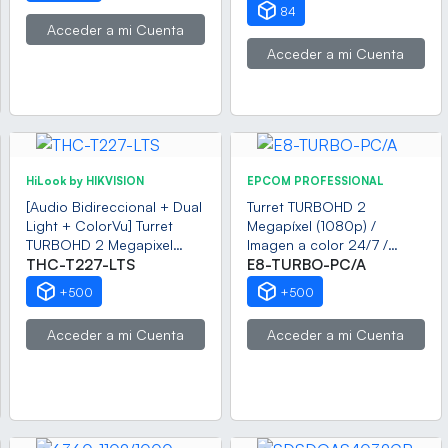
Hilos, Span 200
84
Acceder a mi Cuenta
Acceder a mi Cuenta
HiLook by HIKVISION
EPCOM PROFESSIONAL
[Audio Bidireccional + Dual
Turret TURBOHD 2
Light + ColorVu] Turret
Megapíxel (1080p) /
TURBOHD 2 Megapixel
Imagen a color 24/7 /
(1080p) / Lente 2.8 mm /
THC-T227-LTS
Lente 2.8 mm /
E8-TURBO-PC/A
40 mts IR EXIR + 40 mts
Policarbonato / Luz Blanca
+500
+500
Luz Blanca / Micrófono y
20 mts / Interior /
Bocina Integrado / Exterior
Microfono Integrado / TVI-
Acceder a mi Cuenta
Acceder a mi Cuenta
IP67 / dWDR
AHD-CVI-CVBS / dWDR