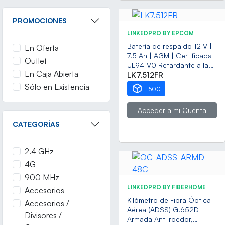
PROMOCIONES
LINKEDPRO BY EPCOM
Batería de respaldo 12 V |
En Oferta
7.5 Ah | AGM | Certificada
Outlet
UL94-V0 Retardante a la
En Caja Abierta
Flama | Especial para
LK7.512FR
Seguridad Electrónica |
Sólo en Existencia
+500
UPS | Sistemas de
Emergencia | Vida útil 5
Acceder a mi Cuenta
años | Terminales F1 +
Adaptador F2
CATEGORÍAS
2.4 GHz
4G
900 MHz
LINKEDPRO BY FIBERHOME
Accesorios
Kilómetro de Fibra Óptica
Accesorios /
Aérea (ADSS) G.652D
Divisores /
Armada Anti roedor,