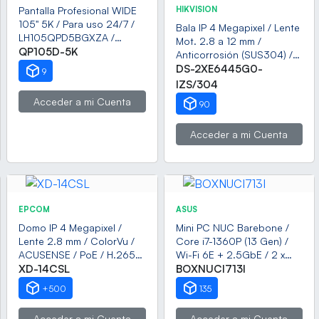
Pantalla Profesional WIDE
HIKVISION
105" 5K / Para uso 24/7 /
Bala IP 4 Megapixel / Lente
LH105QPD5BGXZA /
Mot. 2.8 a 12 mm /
bocinas integradas /
QP105D-5K
Anticorrosión (SUS304) /
Dimensiones: 2.48 m Largo
Antiexplosión (ATEX -
DS-2XE6445G0-
9
x 1.06 m alto / Soporta
IECEx) / Exterior IP68 / IK08
IZS/304
Rotacion de imagen Pivot
/ 50 mts IR / WDR 120 dB /
Acceder a mi Cuenta
90
ONVIF / PoE / Micro SD
Acceder a mi Cuenta
EPCOM
ASUS
Domo IP 4 Megapixel /
Mini PC NUC Barebone /
Lente 2.8 mm / ColorVu /
Core i7-1360P (13 Gen) /
ACUSENSE / PoE / H.265+
Wi-Fi 6E + 2.5GbE / 2 x
/ IP67 / IK08 / WDR 120 dB
XD-14CSL
HDMI 2.1 / Bluetooth / No
BOXNUCI713I
incluye Memoria RAM, SSD
+500
135
y S.O. / Incluye fuente
Acceder a mi Cuenta
Acceder a mi Cuenta