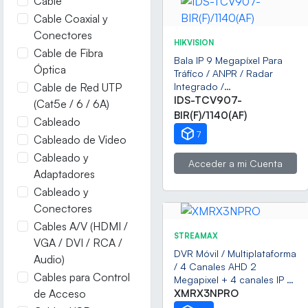
Cable
Cable Coaxial y
Conectores
HIKVISION
Cable de Fibra
Bala IP 9 Megapíxel Para
Óptica
Tráfico / ANPR / Radar
Cable de Red UTP
Integrado /
Reconocimiento y Captura
IDS-TCV907-
(Cat5e / 6 / 6A)
de Placas Vehiculares para
BIR(F)/1140(AF)
Cableado
Trafico de Alta Velocidad /
7
Cableado de Video
IP65 / Lente Mot. 11 a 44
mm / 40 mts IR / 3 Carriles
Cableado y
Acceder a mi Cuenta
de Detección / Hasta 320
Adaptadores
Km/h
Cableado y
Conectores
Cables A/V (HDMI /
STREAMAX
VGA / DVI / RCA /
DVR Móvil / Multiplataforma
Audio)
/ 4 Canales AHD 2
Cables para Control
Megapixel + 4 canales IP /
de Acceso
Almacenamiento en HDD /
XMRX3NPRO
H.265 / Soporta 4G / WiFi