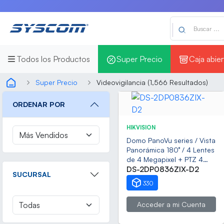
Todos los Productos
Super Precio
Caja abier
Super Precio
Videovigilancia (
1,566
Resultados)
ORDENAR POR
HIKVISION
Domo PanoVu series / Vista
Panorámica 180° / 4 Lentes
de 4 Megapixel + PTZ 4
Megapixel de 40X Zoom /
DS-2DP0836ZIX-D2
SUCURSAL
Posicionamiento 3D / IP67 /
330
IK10 / WDR 120 dB / EIS /
Autoseguimiento / 250 mts
Acceder a mi Cuenta
IR / 36 VCD