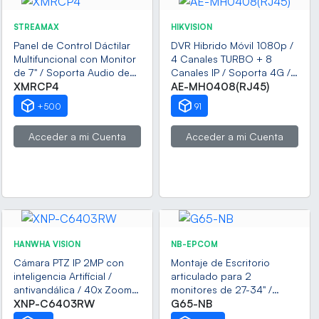
STREAMAX
HIKVISION
Panel de Control Dáctilar
DVR Hibrido Móvil 1080p /
Multifuncional con Monitor
4 Canales TURBO + 8
de 7" / Soporta Audio de
Canales IP / Soporta 4G /
Dos Vías / Compatible con
XMRCP4
WiFi / GPS / Sensor G /
AE-MH0408(RJ45)
DVR´s Móviles XMR Epcom
Soporta 2 Memorias SD /
+500
91
Alarmas I/O / Salida de
Video
Acceder a mi Cuenta
Acceder a mi Cuenta
HANWHA VISION
NB-EPCOM
Cámara PTZ IP 2MP con
Montaje de Escritorio
inteligencia Artificial /
articulado para 2
antivandálica / 40x Zoom
monitores de 27-34" /
Óptico / IR 200m / Exterior
XNP-C6403RW
Soporta hasta 16 kg por
G65-NB
IP66 / IK10 / NEMA4X /
brazo/ Vesa 75 x 75 / 100 x