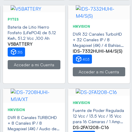
PYTES
Batería de Litio Hierro
HIKVISION
Fosfato (LiFePO4) de 5.12
DVR 32 Canales TurboHD
Kwh, 51.2 Vcc ,100 Ah
+ 32 Canales IP / 8
V5BATTERY
Megapixel (4K) / 4 Bahías
de Disco Duro / RAID
IDS-7332HUHI-M4/S(S)
315
0,1,5,6,10 / POS /
403
Acusense / 16 Entradas de
Acceder a mi Cuenta
Alarma
Acceder a mi Cuenta
HIKVISION
HIKVISION
Fuente de Poder Regulada
12 Vcc / 13.5 Vcc / 15 Vcc
DVR 8 Canales TURBOHD
para 16 Cámaras / 1 Amp
+ 8 Canales IP / 8
por Salida / Voltaje de
DS-2FA1208-C16
Megapixel (4K) / Audio de