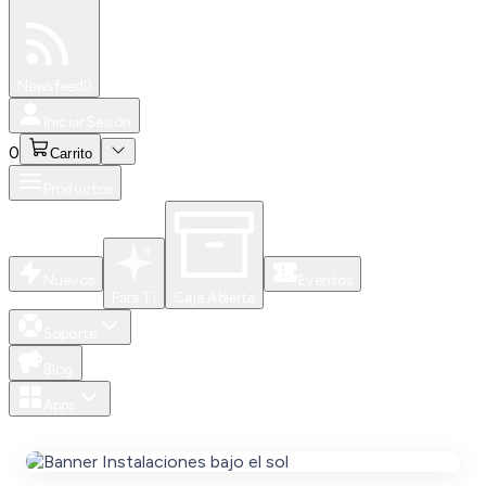
Especiales
Newsfeed
0
Iniciar Sesión
0
Carrito
Productos
Nuevos
Eventos
Para Ti
Caja Abierta
Soporte
Blog
Apps