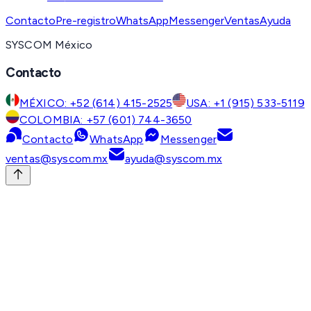
Contacto
Pre-registro
WhatsApp
Messenger
Ventas
Ayuda
SYSCOM México
Contacto
MÉXICO: +52 (614) 415-2525
USA: +1 (915) 533-5119
COLOMBIA: +57 (601) 744-3650
Contacto
WhatsApp
Messenger
ventas@syscom.mx
ayuda@syscom.mx