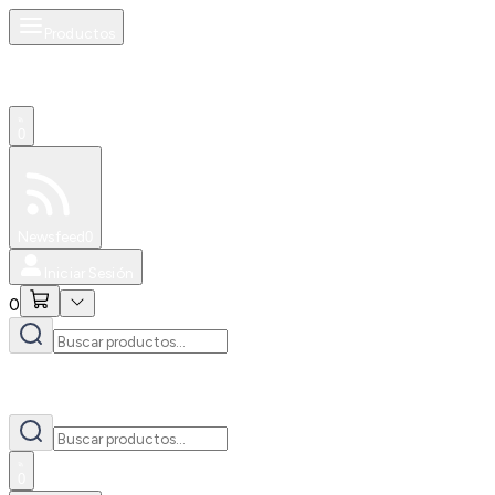
Productos
0
Especiales
Newsfeed
0
Iniciar Sesión
0
0