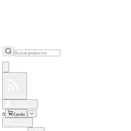
AI
0
Especiales
Newsfeed
0
Iniciar Sesión
0
Carrito
Productos