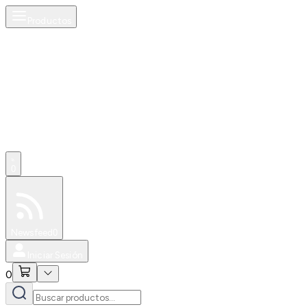
Productos
AI
0
Especiales
Newsfeed
0
Iniciar Sesión
0