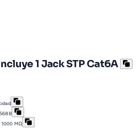
 Incluye 1 Jack STP Cat6A
cidad
T568B
o 1000 MΩ