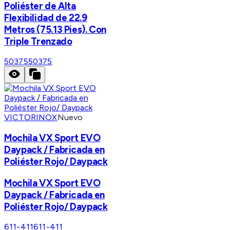
Poliéster de Alta
Flexibilidad de 22.9
Metros (75.13 Pies). Con
Triple Trenzado
50375
50375
VICTORINOX
Nuevo
Mochila VX Sport EVO
Daypack / Fabricada en
Poliéster Rojo/ Daypack
Mochila VX Sport EVO
Daypack / Fabricada en
Poliéster Rojo/ Daypack
611-411
611-411