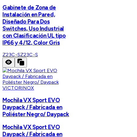
Gabinete de Zona de
Instalación en Pared,
Diseñado Para Dos
Switches, Uso Industrial
con Clasificación UL tipo
IP66 y 4/12, Color Gris
Z23C-S
Z23C-S
VICTORINOX
Mochila VX Sport EVO
Daypack / Fabricada en
Poliéster Negro/ Daypack
Mochila VX Sport EVO
Daypack / Fabricada en