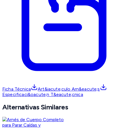
Ficha Técnica
Art&iacute;culo Arn&eacute;s
Especificaci&oacute;n T&eacute;cnica
Alternativas Similares