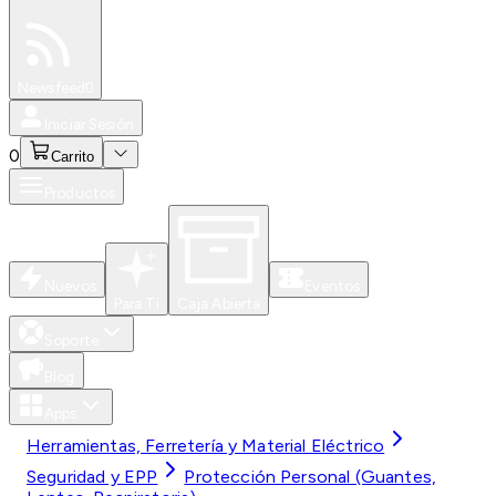
Especiales
Newsfeed
0
Iniciar Sesión
0
Carrito
Productos
Nuevos
Eventos
Para Ti
Caja Abierta
Soporte
Blog
Apps
Herramientas, Ferretería y Material Eléctrico
Seguridad y EPP
Protección Personal (Guantes,