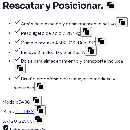
Rescatar y Posicionar.
Arnés de elevación y posicionamiento activo
Peso ligero de solo 2.287 kg
Cumple normas ANSI, OSHA e ISO
Incluye 3 anillos D y 2 anillos A
Bolsa para almacenamiento y transporte incluida
Diseño ergonómico para mayor comodidad y
seguridad
Modelo
5438
Marca
TULMEX
SAT
20122500
1 año de garantía