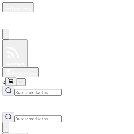
Productos
0
Especiales
Newsfeed
0
Iniciar Sesión
0
0