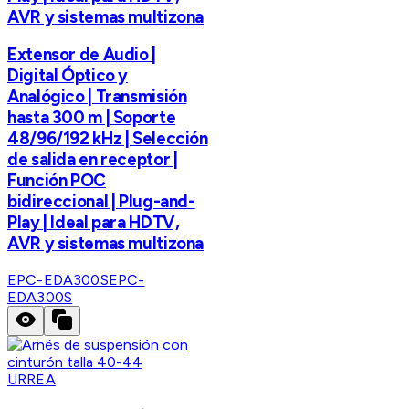
AVR y sistemas multizona
Extensor de Audio |
Digital Óptico y
Analógico | Transmisión
hasta 300 m | Soporte
48/96/192 kHz | Selección
de salida en receptor |
Función POC
bidireccional | Plug-and-
Play | Ideal para HDTV,
AVR y sistemas multizona
EPC-EDA300S
EPC-
EDA300S
URREA