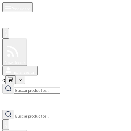
Productos
0
Especiales
Newsfeed
0
Iniciar Sesión
0
0