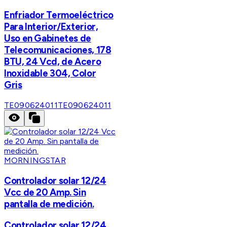
Enfriador Termoeléctrico
Para Interior/Exterior,
Uso en Gabinetes de
Telecomunicaciones, 178
BTU, 24 Vcd, de Acero
Inoxidable 304, Color
Gris
TE090624011
TE090624011
MORNINGSTAR
Controlador solar 12/24
Vcc de 20 Amp. Sin
pantalla de medición.
Controlador solar 12/24