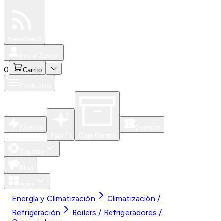
Especiales
Newsfeed
0
Iniciar Sesión
0
Carrito
Productos
Nuevos
Eventos
Para Ti
Caja Abierta
Soporte
Blog
Apps
Energía y Climatización
Climatización /
Refrigeración
Boilers / Refrigeradores /