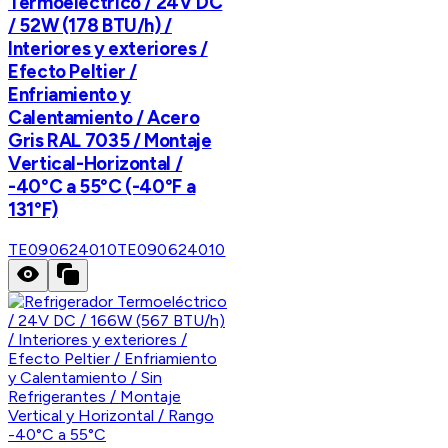
Termoeléctrico / 24V DC
/ 52W (178 BTU/h) /
Interiores y exteriores /
Efecto Peltier /
Enfriamiento y
Calentamiento / Acero
Gris RAL 7035 / Montaje
Vertical-Horizontal /
-40°C a 55°C (-40°F a
131°F)
TE090624010
TE090624010