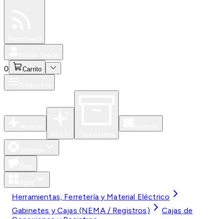
Especiales
Newsfeed
0
Iniciar Sesión
0
Carrito
Productos
Nuevos
Eventos
Para Ti
Caja Abierta
Soporte
Blog
Apps
Herramientas, Ferretería y Material Eléctrico
Gabinetes y Cajas (NEMA / Registros)
Cajas de