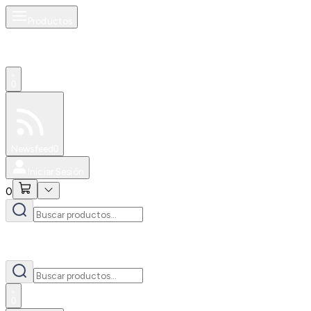
Productos
0
Especiales
Newsfeed
0
Iniciar Sesión
0
0