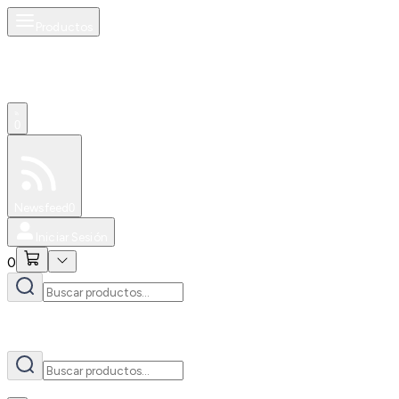
Productos
AI
0
Especiales
Newsfeed
0
Iniciar Sesión
0
AI