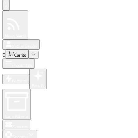
0
Especiales
Newsfeed
0
Iniciar Sesión
0
Carrito
Productos
Nuevos
Para Ti
Caja Abierta
Eventos
Soporte