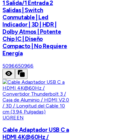
1 Salida/1 Entrada 2
Salidas | Switch
Conmutable | Led
Indicador | 3D | HDR |
Dolby Atmos | Potente
Chip IC | Diseño
Compacto | No Requiere
Energía
50966
50966
UGREEN
Cable Adaptador USB C a
HDMI 4K@60Hz /