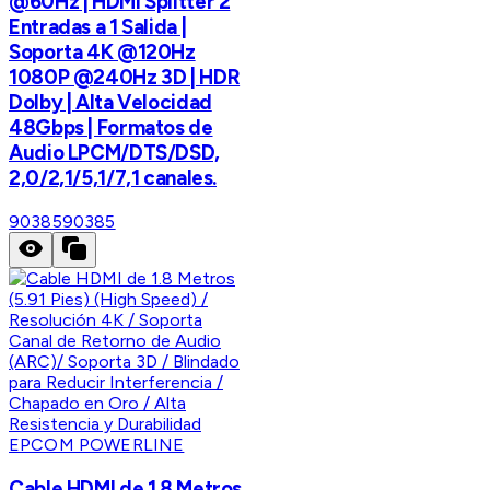
@60Hz | HDMI Splitter 2
Entradas a 1 Salida |
Soporta 4K @120Hz
1080P @240Hz 3D | HDR
Dolby | Alta Velocidad
48Gbps | Formatos de
Audio LPCM/DTS/DSD,
2,0/2,1/5,1/7,1 canales.
90385
90385
EPCOM POWERLINE
Cable HDMI de 1.8 Metros