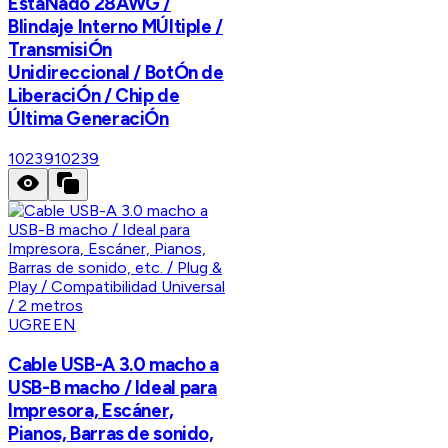
EstaÑado 28AWG /
Blindaje Interno MÚltiple /
TransmisiÓn
Unidireccional / BotÓn de
LiberaciÓn / Chip de
Última GeneraciÓn
10239
10239
UGREEN
Cable USB-A 3.0 macho a
USB-B macho / Ideal para
Impresora, Escáner,
Pianos, Barras de sonido,