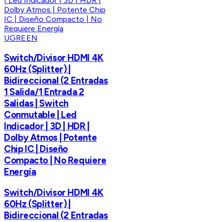
UGREEN
Switch/Divisor HDMI 4K
60Hz (Splitter) |
Bidireccional (2 Entradas
1 Salida/1 Entrada 2
Salidas | Switch
Conmutable | Led
Indicador | 3D | HDR |
Dolby Atmos | Potente
Chip IC | Diseño
Compacto | No Requiere
Energía
Switch/Divisor HDMI 4K
60Hz (Splitter) |
Bidireccional (2 Entradas