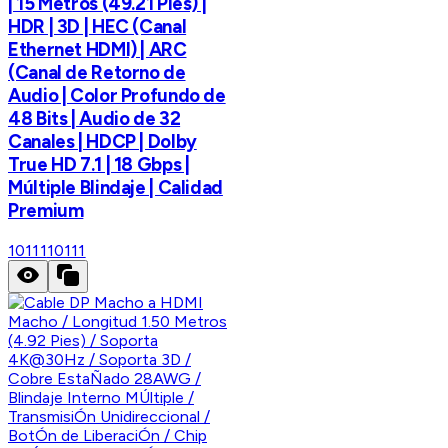
| 15 Metros (49.21 Pies) |
HDR | 3D | HEC (Canal
Ethernet HDMI) | ARC
(Canal de Retorno de
Audio | Color Profundo de
48 Bits | Audio de 32
Canales | HDCP | Dolby
True HD 7.1 | 18 Gbps |
Múltiple Blindaje | Calidad
Premium
10111
10111