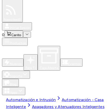
Especiales
Newsfeed
0
Iniciar Sesión
0
Carrito
Productos
Nuevos
Eventos
Para Ti
Caja Abierta
Soporte
Blog
Apps
Automatización e Intrusión
Automatización - Casa
Inteligente
Apagadores y Atenuadores Inteligentes