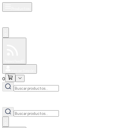
Productos
0
Especiales
Newsfeed
0
Iniciar Sesión
0
0