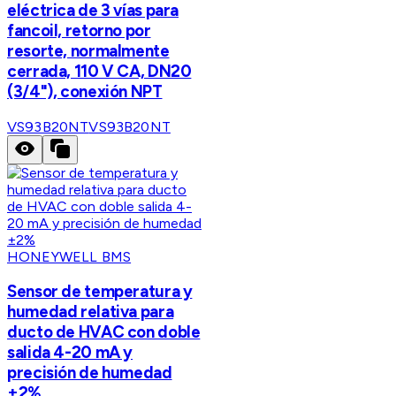
eléctrica de 3 vías para
fancoil, retorno por
resorte, normalmente
cerrada, 110 V CA, DN20
(3/4"), conexión NPT
VS93B20NT
VS93B20NT
HONEYWELL BMS
Sensor de temperatura y
humedad relativa para
ducto de HVAC con doble
salida 4-20 mA y
precisión de humedad
±2%