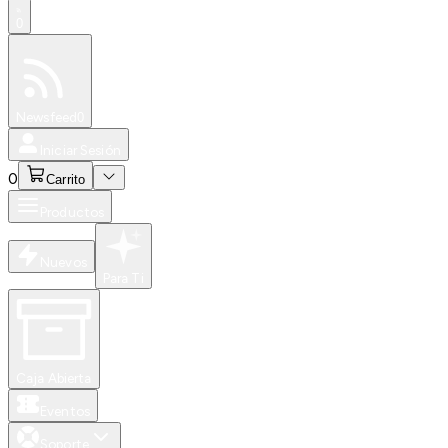
0
Especiales
Newsfeed
0
Iniciar Sesión
0
Carrito
Productos
Nuevos
Para Ti
Caja Abierta
Eventos
Soporte