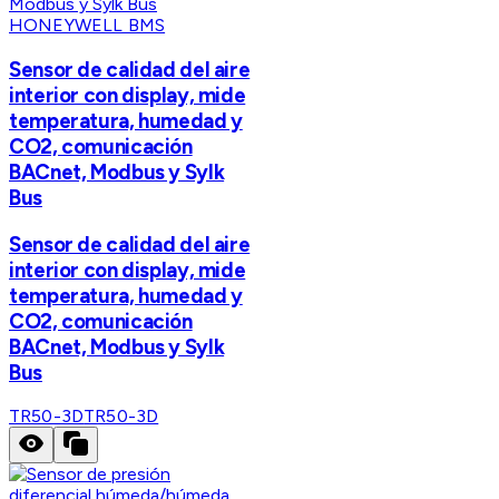
HONEYWELL BMS
Sensor de calidad del aire
interior con display, mide
temperatura, humedad y
CO2, comunicación
BACnet, Modbus y Sylk
Bus
Sensor de calidad del aire
interior con display, mide
temperatura, humedad y
CO2, comunicación
BACnet, Modbus y Sylk
Bus
TR50-3D
TR50-3D