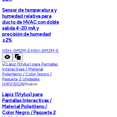
Sensor de temperatura y
humedad relativa para
ducto de HVAC con doble
salida 4-20 mA y
precisión de humedad
±2%
HSH-DM2M-E
HSH-DM2M-E
HIKVISION
Nuevo
Lápiz (Stylus) para
Pantallas Interactivas /
Material Polietileno /
Color Negro / Paquete 2