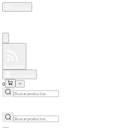
Productos
AI
0
Especiales
Newsfeed
0
Iniciar Sesión
0
AI