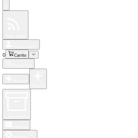
0
Especiales
Newsfeed
0
Iniciar Sesión
0
Carrito
Productos
Nuevos
Para Ti
Caja Abierta
Eventos
Soporte