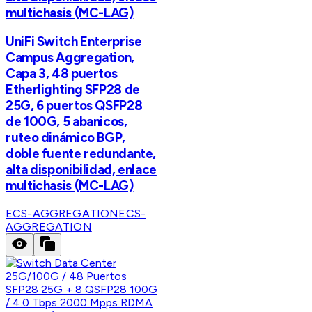
multichasis (MC-LAG)
UniFi Switch Enterprise
Campus Aggregation,
Capa 3, 48 puertos
Etherlighting SFP28 de
25G, 6 puertos QSFP28
de 100G, 5 abanicos,
ruteo dinámico BGP,
doble fuente redundante,
alta disponibilidad, enlace
multichasis (MC-LAG)
ECS-AGGREGATION
ECS-
AGGREGATION