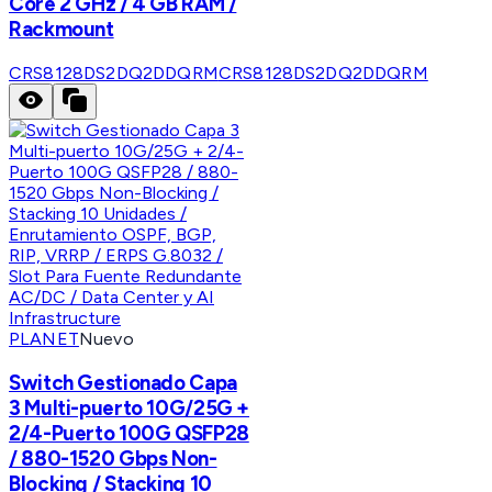
Core 2 GHz / 4 GB RAM /
Rackmount
CRS8128DS2DQ2DDQRM
CRS8128DS2DQ2DDQRM
PLANET
Nuevo
Switch Gestionado Capa
3 Multi-puerto 10G/25G +
2/4-Puerto 100G QSFP28
/ 880-1520 Gbps Non-
Blocking / Stacking 10