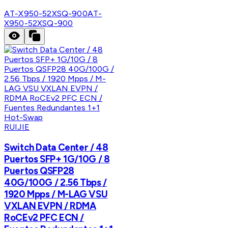
AT-X950-52XSQ-900
AT-
X950-52XSQ-900
RUIJIE
Switch Data Center / 48
Puertos SFP+ 1G/10G / 8
Puertos QSFP28
40G/100G / 2.56 Tbps /
1920 Mpps / M-LAG VSU
VXLAN EVPN / RDMA
RoCEv2 PFC ECN /