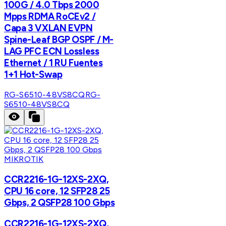
100G / 4.0 Tbps 2000
Mpps RDMA RoCEv2 /
Capa 3 VXLAN EVPN
Spine-Leaf BGP OSPF / M-
LAG PFC ECN Lossless
Ethernet / 1 RU Fuentes
1+1 Hot-Swap
RG-S6510-48VS8CQ
RG-
S6510-48VS8CQ
MIKROTIK
CCR2216-1G-12XS-2XQ,
CPU 16 core, 12 SFP28 25
Gbps, 2 QSFP28 100 Gbps
CCR2216-1G-12XS-2XQ,