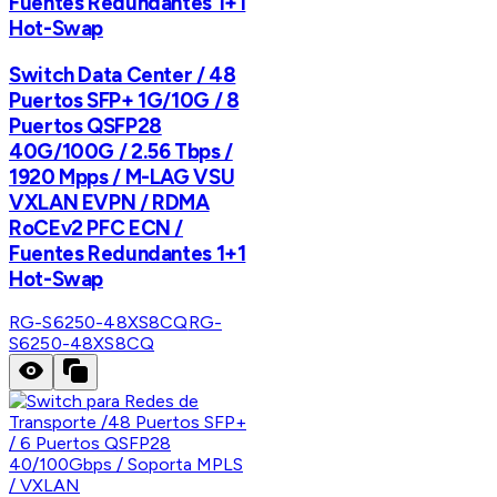
Fuentes Redundantes 1+1
Hot-Swap
Switch Data Center / 48
Puertos SFP+ 1G/10G / 8
Puertos QSFP28
40G/100G / 2.56 Tbps /
1920 Mpps / M-LAG VSU
VXLAN EVPN / RDMA
RoCEv2 PFC ECN /
Fuentes Redundantes 1+1
Hot-Swap
RG-S6250-48XS8CQ
RG-
S6250-48XS8CQ