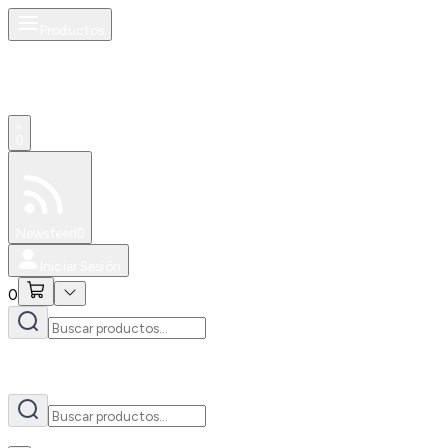
Productos
AI
0
Especiales
Newsfeed
0
Iniciar Sesión
0
AI