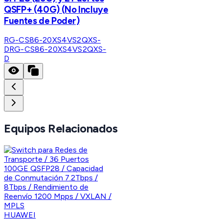
QSFP+ (40G) (No Incluye
Fuentes de Poder)
RG-CS86-20XS4VS2QXS-
D
RG-CS86-20XS4VS2QXS-
D
Equipos Relacionados
HUAWEI