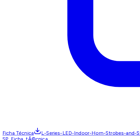
Ficha Técnica
L-Series-LED-Indoor-Horn-Strobes-and-St
SP_Ficha_tÃ©cnica