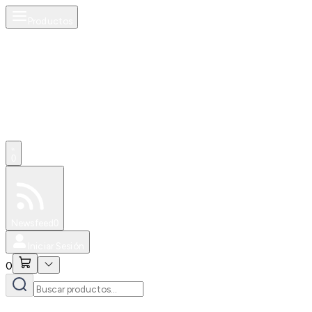
Productos
0
Especiales
Newsfeed
0
Iniciar Sesión
0