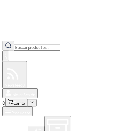
0
Especiales
Newsfeed
0
Iniciar Sesión
0
Carrito
Productos