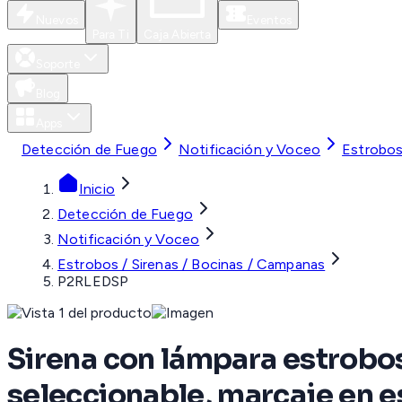
Nuevos
Eventos
Para Ti
Caja Abierta
Soporte
Blog
Apps
Detección de Fuego
Notificación y Voceo
Estrobos
Inicio
Detección de Fuego
Notificación y Voceo
Estrobos / Sirenas / Bocinas / Campanas
P2RLEDSP
Sirena con lámpara estrobos
seleccionable, marcaje en 