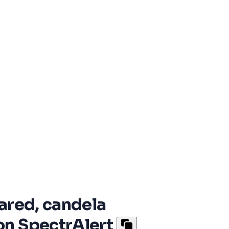
ared, candela
on SpectrAlert