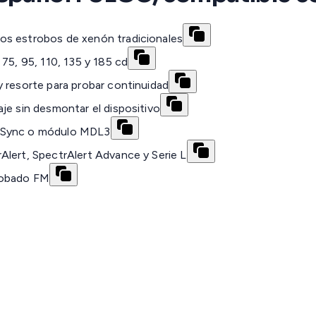
os estrobos de xenón tradicionales
75, 95, 110, 135 y 185 cd
 resorte para probar continuidad
je sin desmontar el dispositivo
r Sync o módulo MDL3
Alert, SpectrAlert Advance y Serie L
robado FM