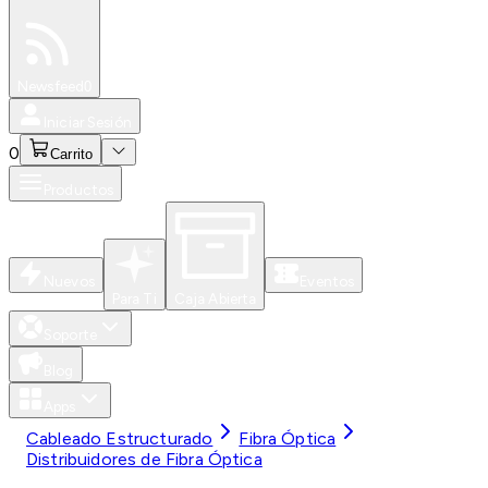
Especiales
Newsfeed
0
Iniciar Sesión
0
Carrito
Productos
Nuevos
Eventos
Para Ti
Caja Abierta
Soporte
Blog
Apps
Cableado Estructurado
Fibra Óptica
Distribuidores de Fibra Óptica