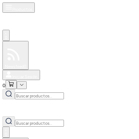
Productos
0
Especiales
Newsfeed
0
Iniciar Sesión
0
0