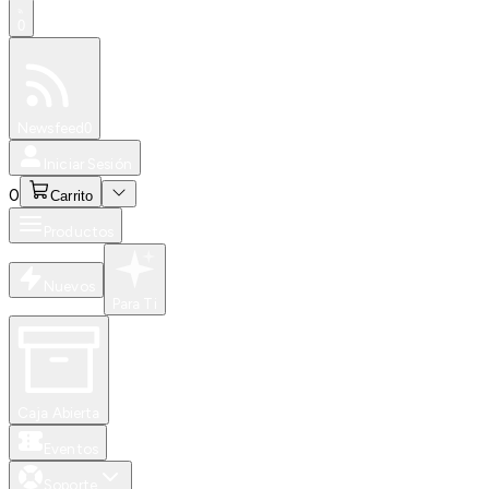
0
Especiales
Newsfeed
0
Iniciar Sesión
0
Carrito
Productos
Nuevos
Para Ti
Caja Abierta
Eventos
Soporte