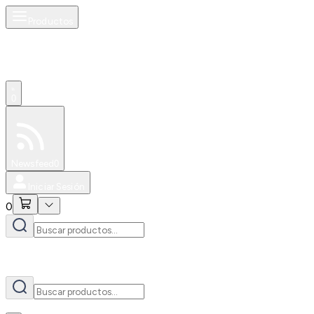
Productos
AI
0
Especiales
Newsfeed
0
Iniciar Sesión
0
AI