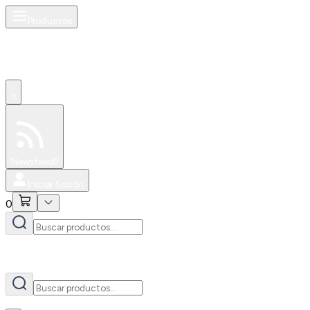
Productos
AI
0
Especiales
Newsfeed
0
Iniciar Sesión
0
AI