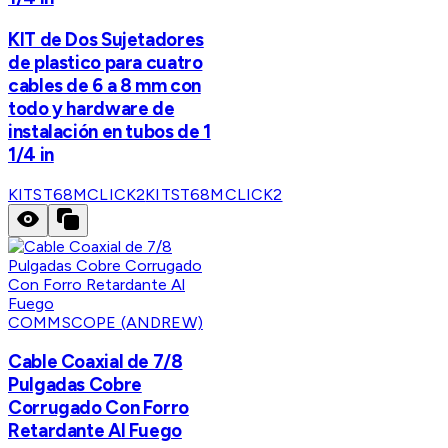
KIT de Dos Sujetadores
de plastico para cuatro
cables de 6 a 8 mm con
todo y hardware de
instalación en tubos de 1
1/4 in
KITST68MCLICK2
KITST68MCLICK2
COMMSCOPE (ANDREW)
Cable Coaxial de 7/8
Pulgadas Cobre
Corrugado Con Forro
Retardante Al Fuego