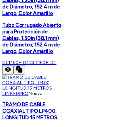
Cables, 1.50in (38.1 mm)
de Diámetro, 152.4 m de
Largo, Color Amarillo
Tubo Corrugado Abierto
para Protección de
Cables, 1.50in (38.1 mm)
de Diámetro, 152.4 m de
Largo, Color Amarillo
CLT150F-D4
CLT150F-D4
LINKEDPRO
Nuevo
TRAMO DE CABLE
COAXIAL TIPO LP400,
LONGITUD 15 METROS