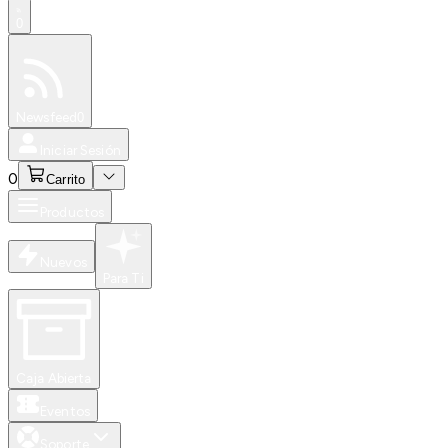
0
Especiales
Newsfeed
0
Iniciar Sesión
0
Carrito
Productos
Nuevos
Para Ti
Caja Abierta
Eventos
Soporte