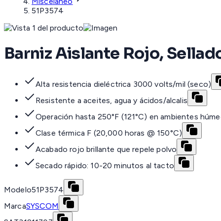
Misceláneo
51P3574
Barniz Aislante Rojo, Sellad
Alta resistencia dieléctrica 3000 volts/mil (seco)
Resistente a aceites, agua y ácidos/alcalis
Operación hasta 250°F (121°C) en ambientes húm
Clase térmica F (20,000 horas @ 150°C)
Acabado rojo brillante que repele polvo
Secado rápido: 10-20 minutos al tacto
Modelo
51P3574
Marca
SYSCOM