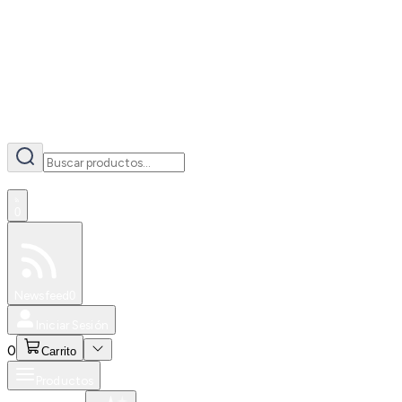
AI
0
Especiales
Newsfeed
0
Iniciar Sesión
0
Carrito
Productos