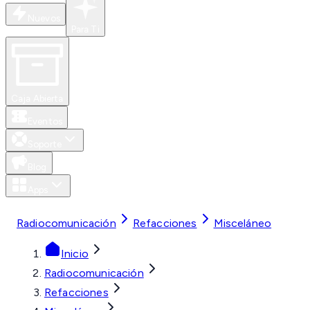
Nuevos
Para Ti
Caja Abierta
Eventos
Soporte
Blog
Apps
MXN
Radiocomunicación
Refacciones
Misceláneo
Inicio
Radiocomunicación
Refacciones