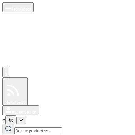
Productos
AI
0
Especiales
Newsfeed
0
Iniciar Sesión
0