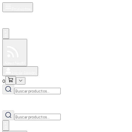
Productos
0
Especiales
Newsfeed
0
Iniciar Sesión
0
0