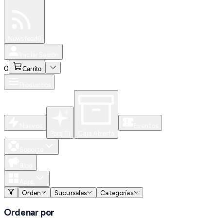
Especiales
Newsfeed
0
Iniciar Sesión
0
Carrito
Productos
Nuevos
Eventos
Para Ti
Caja Abierta
Soporte
Blog
Apps
Orden
Sucursales
Categorías
Ordenar por