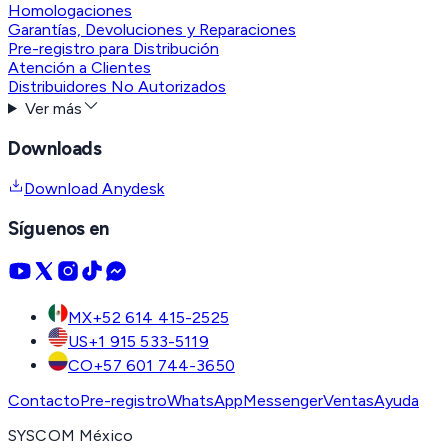
Homologaciones
Garantías, Devoluciones y Reparaciones
Pre-registro para Distribución
Atención a Clientes
Distribuidores No Autorizados
Ver más
Downloads
Download Anydesk
Síguenos en
MX
+52 614 415-2525
US
+1 915 533-5119
CO
+57 601 744-3650
Contacto
Pre-registro
WhatsApp
Messenger
Ventas
Ayuda
SYSCOM México