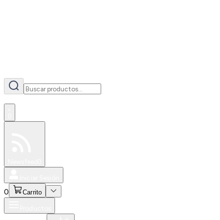
AI
0
Especiales
Newsfeed
0
Iniciar Sesión
0
Carrito
Productos