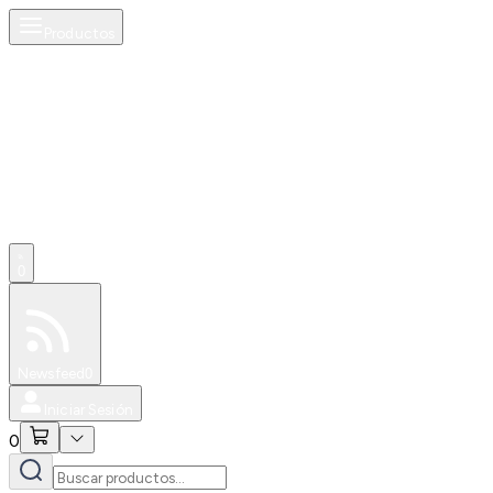
Productos
AI
0
Especiales
Newsfeed
0
Iniciar Sesión
0