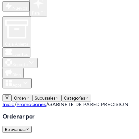
Nuevos
Para Ti
Caja Abierta
Eventos
Soporte
Blog
Apps
MXN
Orden
Sucursales
Categorías
Inicio
/
Promociones
/
GABINETE DE PARED PRECISION
Ordenar por
Relevancia