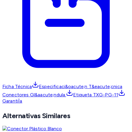
Ficha Técnica
Especificaci&oacute;n T&eacute;cnica
Conectores Gl&aacute;ndula.
Etiqueta TXG-PG-11
GarantiÌa
Alternativas Similares