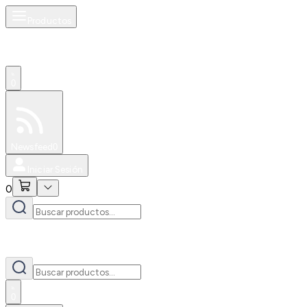
Productos
0
Especiales
Newsfeed
0
Iniciar Sesión
0
0