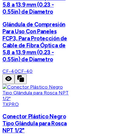
5.8 a 13.9 mm (0.23 -
0.55in) de Diametro
Glándula de Compresión
Para Uso Con Paneles
FCP3, Para Protección de
Cable de Fibra Óptica de
5.8 a 13.9 mm (0.23 -
0.55in) de Diametro
CF-40
CF-40
TXPRO
Conector Plástico Negro
Tipo Glándula para Rosca
NPT 1/2"