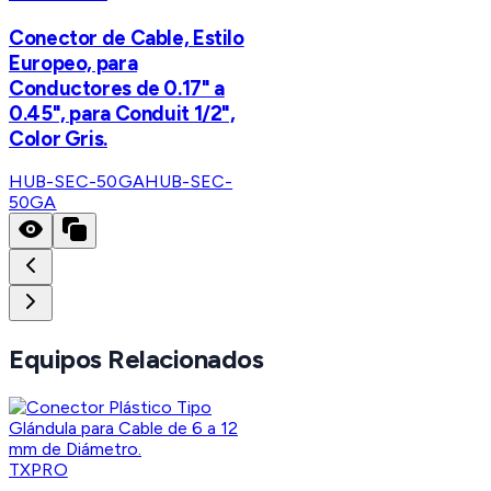
Conector de Cable, Estilo
Europeo, para
Conductores de 0.17" a
0.45", para Conduit 1/2",
Color Gris.
HUB-SEC-50GA
HUB-SEC-
50GA
Equipos Relacionados
TXPRO