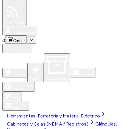
Especiales
Newsfeed
0
Iniciar Sesión
0
Carrito
Productos
Nuevos
Eventos
Para Ti
Caja Abierta
Soporte
Blog
Apps
Herramientas, Ferretería y Material Eléctrico
Gabinetes y Cajas (NEMA / Registros)
Glándulas,