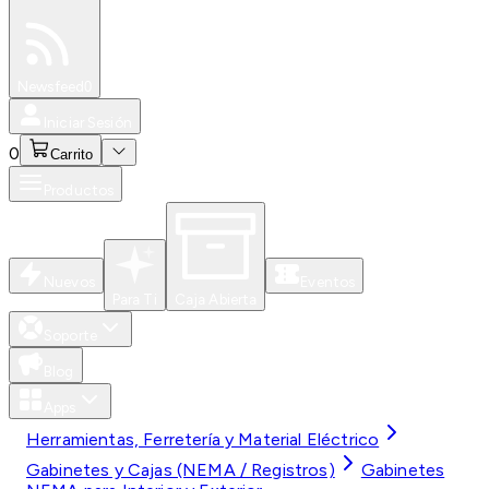
Especiales
Newsfeed
0
Iniciar Sesión
0
Carrito
Productos
Nuevos
Eventos
Para Ti
Caja Abierta
Soporte
Blog
Apps
Herramientas, Ferretería y Material Eléctrico
Gabinetes y Cajas (NEMA / Registros)
Gabinetes