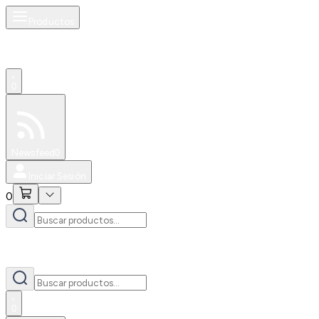
Productos
0
Especiales
Newsfeed
0
Iniciar Sesión
0
0