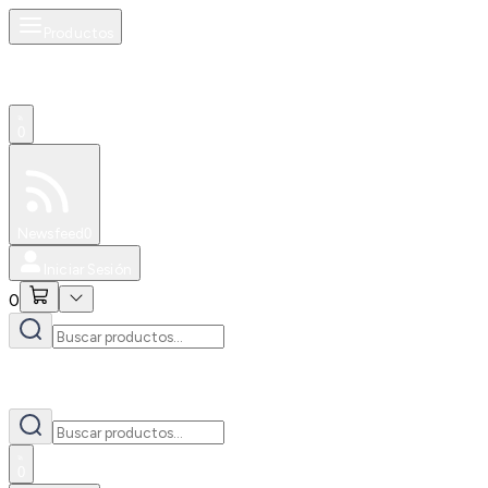
Productos
0
Especiales
Newsfeed
0
Iniciar Sesión
0
0