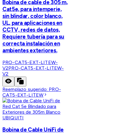
Bobina de cable de 305 m,
Cat5e, para intemperie,
sin blindar, color blanco,
UL, para aplicaciones en
CCTV, redes de datos,
Requiere tubería para su
correcta instalación en
ambientes exteriores.
PRO-CAT5-EXT-LITEW-
V2
PRO-CAT5-EXT-LITEW-
V2
Reemplazo sugerido:
PRO-
CAT5-EXT-LITEW
UBIQUITI
Bobina de Cable UniFi de