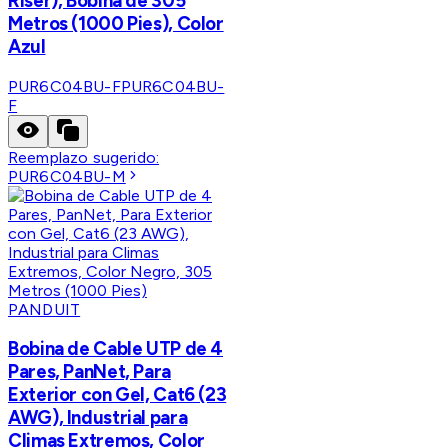
Riser), Bobina de 305
Metros (1000 Pies), Color
Azul
PUR6C04BU-F
PUR6C04BU-
F
Reemplazo sugerido:
PUR6C04BU-M
PANDUIT
Bobina de Cable UTP de 4
Pares, PanNet, Para
Exterior con Gel, Cat6 (23
AWG), Industrial para
Climas Extremos, Color