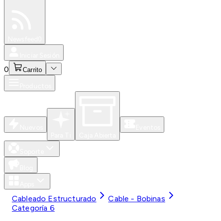
Especiales
Newsfeed
0
Iniciar Sesión
0
Carrito
Productos
Nuevos
Eventos
Para Ti
Caja Abierta
Soporte
Blog
Apps
Cableado Estructurado
Cable - Bobinas
Categoría 6