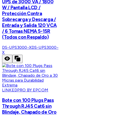
UPS de 3000 VA / 1800
W / Pantalla LCD /
Protección Contra
Sobrecarga y Descarga /
Entrada y Salida 120 VCA
/ 6 Tomas NEMA 5-15R
(Todos con Respaldo)
DS-UPS3000-X
DS-UPS3000-
X
LINKEDPRO BY EPCOM
Bote con 100 Plugs Pass
Through RJ45 Cat6 sin
Blindaje, Chapado de Oro