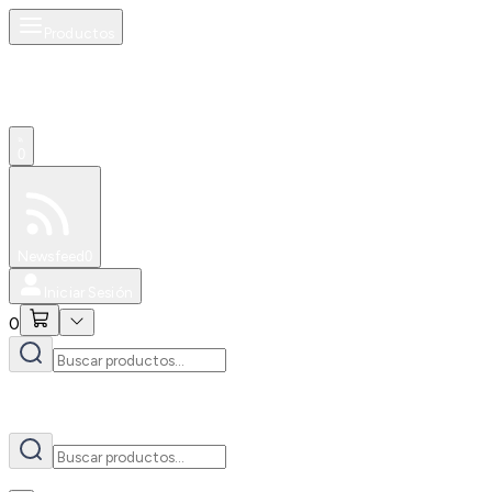
Productos
AI
0
Especiales
Newsfeed
0
Iniciar Sesión
0
AI