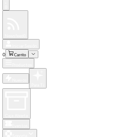
0
Especiales
Newsfeed
0
Iniciar Sesión
0
Carrito
Productos
Nuevos
Para Ti
Caja Abierta
Eventos
Soporte