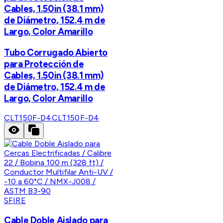
Cables, 1.50in (38.1 mm)
de Diámetro, 152.4 m de
Largo, Color Amarillo
Tubo Corrugado Abierto
para Protección de
Cables, 1.50in (38.1 mm)
de Diámetro, 152.4 m de
Largo, Color Amarillo
CLT150F-D4
CLT150F-D4
SFIRE
Cable Doble Aislado para