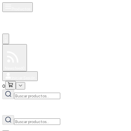
Productos
AI
0
Especiales
Newsfeed
0
Iniciar Sesión
0
AI