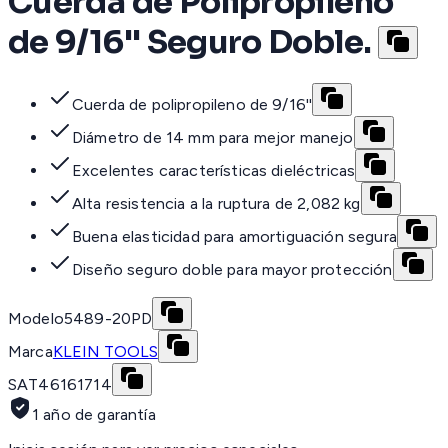
Cuerda de Polipropileno
de 9/16'' Seguro Doble.
Cuerda de polipropileno de 9/16''
Diámetro de 14 mm para mejor manejo
Excelentes características dieléctricas
Alta resistencia a la ruptura de 2,082 kg
Buena elasticidad para amortiguación segura
Diseño seguro doble para mayor protección
Modelo
5489-20PD
Marca
KLEIN TOOLS
SAT
46161714
1 año de garantía