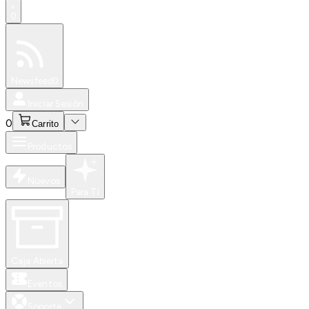
0
Especiales
Newsfeed
0
Iniciar Sesión
0
Carrito
Productos
Nuevos
Para Ti
Caja Abierta
Eventos
Soporte