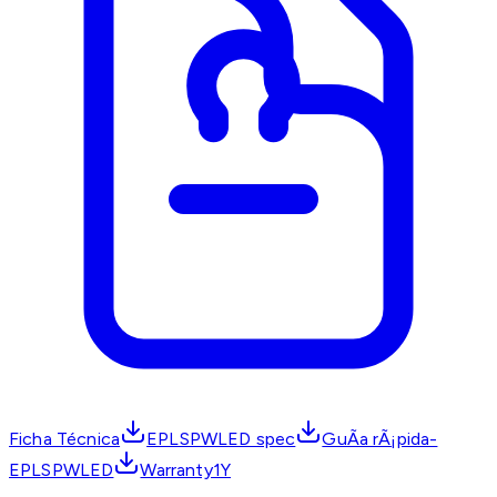
Ficha Técnica
EPLSPWLED spec
GuÃ­a rÃ¡pida-
EPLSPWLED
Warranty1Y