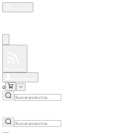
Productos
AI
0
Especiales
Newsfeed
0
Iniciar Sesión
0
AI