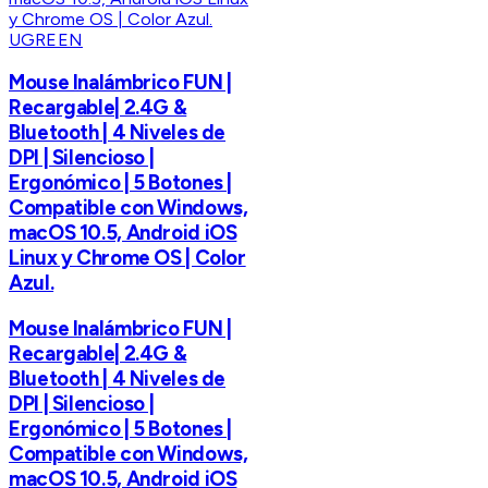
UGREEN
Mouse Inalámbrico FUN |
Recargable| 2.4G &
Bluetooth | 4 Niveles de
DPI | Silencioso |
Ergonómico | 5 Botones |
Compatible con Windows,
macOS 10.5, Android iOS
Linux y Chrome OS | Color
Azul.
Mouse Inalámbrico FUN |
Recargable| 2.4G &
Bluetooth | 4 Niveles de
DPI | Silencioso |
Ergonómico | 5 Botones |
Compatible con Windows,
macOS 10.5, Android iOS