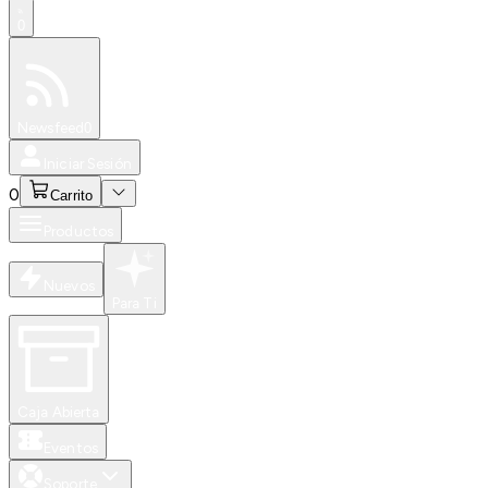
0
Especiales
Newsfeed
0
Iniciar Sesión
0
Carrito
Productos
Nuevos
Para Ti
Caja Abierta
Eventos
Soporte