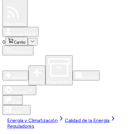
Especiales
Newsfeed
0
Iniciar Sesión
0
Carrito
Productos
Nuevos
Eventos
Para Ti
Caja Abierta
Soporte
Blog
Apps
Energía y Climatización
Calidad de la Energía
Reguladores