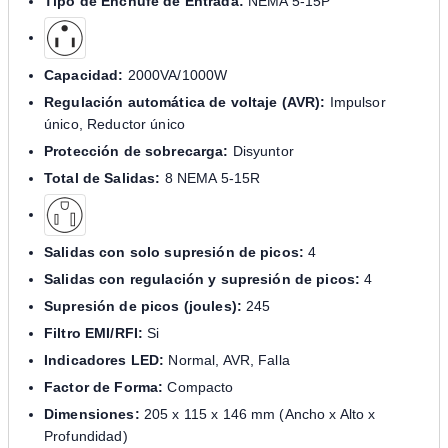
Tipo de Enchufe de Entrada:
NEMA 5-15P
Capacidad:
2000VA/1000W
Regulación automática de voltaje (AVR):
Impulsor
único, Reductor único
Protección de sobrecarga:
Disyuntor
Total de Salidas:
8 NEMA 5-15R
Salidas con solo supresión de picos:
4
Salidas con regulación y supresión de picos:
4
Supresión de picos (joules):
245
Filtro EMI/RFI:
Si
Indicadores LED:
Normal, AVR, Falla
Factor de Forma:
Compacto
Dimensiones:
205 x 115 x 146 mm (Ancho x Alto x
Profundidad)