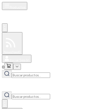
Productos
0
Especiales
Newsfeed
0
Iniciar Sesión
0
0