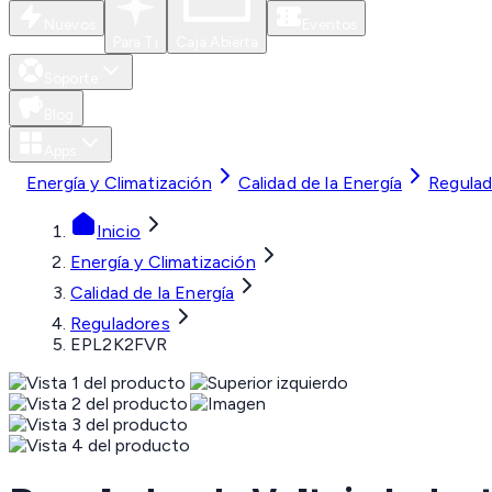
Nuevos
Eventos
Para Ti
Caja Abierta
Soporte
Blog
Apps
Energía y Climatización
Calidad de la Energía
Regulad
Inicio
Energía y Climatización
Calidad de la Energía
Reguladores
EPL2K2FVR