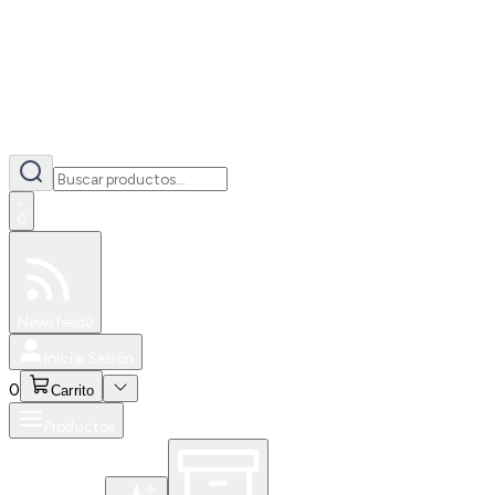
0
Especiales
Newsfeed
0
Iniciar Sesión
0
Carrito
Productos