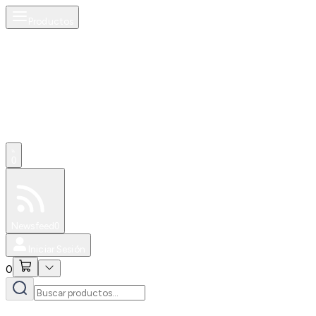
Productos
0
Especiales
Newsfeed
0
Iniciar Sesión
0