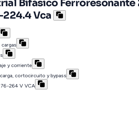
rial Bifásico Ferroresonante
6-224.4 Vca
e cargas
 s
aje y corriente
ecarga, cortocircuito y bypass
a 176-264 V VCA