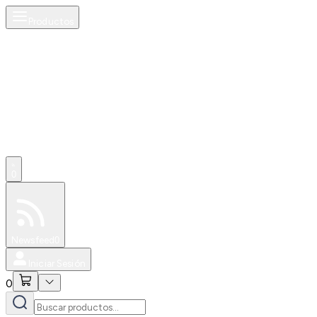
Productos
AI
0
Especiales
Newsfeed
0
Iniciar Sesión
0