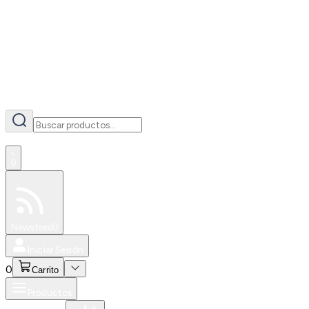
AI
0
Especiales
Newsfeed
0
Iniciar Sesión
0
Carrito
Productos