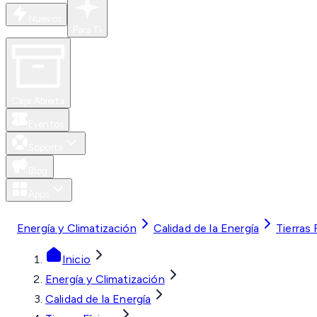
Nuevos
Para Ti
Caja Abierta
Eventos
Soporte
Blog
Apps
MXN
Energía y Climatización
Calidad de la Energía
Tierras 
Inicio
Energía y Climatización
Calidad de la Energía