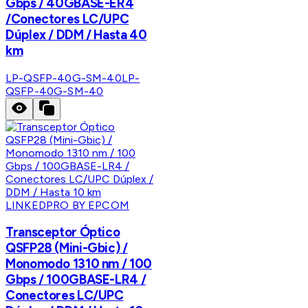
Gbps / 40GBASE-ER4
/Conectores LC/UPC
Dúplex / DDM / Hasta 40
km
LP-QSFP-40G-SM-40
LP-
QSFP-40G-SM-40
LINKEDPRO BY EPCOM
Transceptor Óptico
QSFP28 (Mini-Gbic) /
Monomodo 1310 nm / 100
Gbps / 100GBASE-LR4 /
Conectores LC/UPC