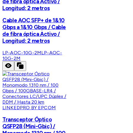
de fibra óptica Activo /
Longitud: 2 metros
Cable AOC SFP+ de 1&10
Gbps a 1&10 Gbps / Cable
de fibra óptica Activo /
Longitud: 2 metros
LP-AOC-10G-2M
LP-AOC-
10G-2M
LINKEDPRO BY EPCOM
Transceptor Óptico
QSFP28 (Mini-Gbic) /