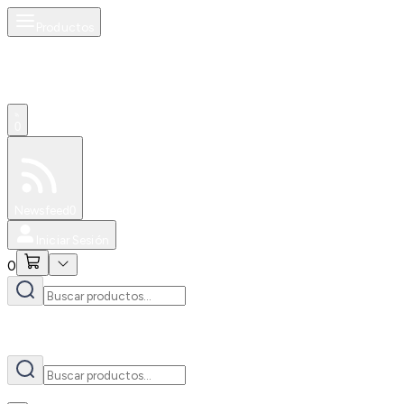
Productos
AI
0
Especiales
Newsfeed
0
Iniciar Sesión
0
AI