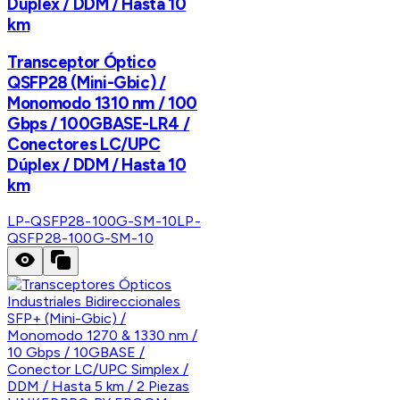
Dúplex / DDM / Hasta 10
km
Transceptor Óptico
QSFP28 (Mini-Gbic) /
Monomodo 1310 nm / 100
Gbps / 100GBASE-LR4 /
Conectores LC/UPC
Dúplex / DDM / Hasta 10
km
LP-QSFP28-100G-SM-10
LP-
QSFP28-100G-SM-10