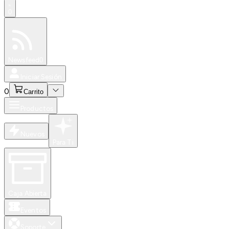
0
Especiales
Newsfeed
0
Iniciar Sesión
0
Carrito
Productos
Nuevos
Para Ti
Caja Abierta
Eventos
Soporte