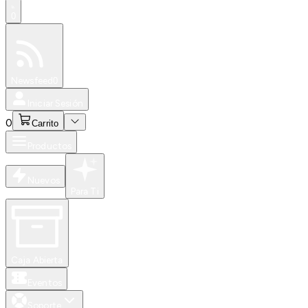
0
Especiales
Newsfeed
0
Iniciar Sesión
0
Carrito
Productos
Nuevos
Para Ti
Caja Abierta
Eventos
Soporte