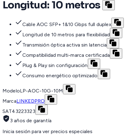
Longitud: 10 metros
Cable AOC SFP+ 1&10 Gbps full duplex
Longitud de 10 metros para flexibilidad
Transmisión óptica activa sin latencia
Compatibilidad multi-marca certificada
Plug & Play sin configuración
Consumo energético optimizado
Modelo
LP-AOC-10G-10M
Marca
LINKEDPRO
SAT
43223323
3 años de garantía
Inicia sesión para ver precios especiales