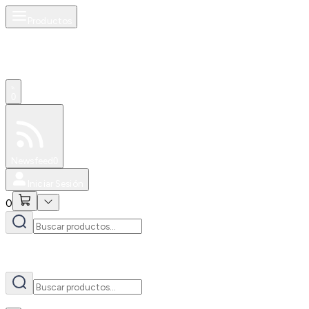
Productos
AI
0
Especiales
Newsfeed
0
Iniciar Sesión
0
AI