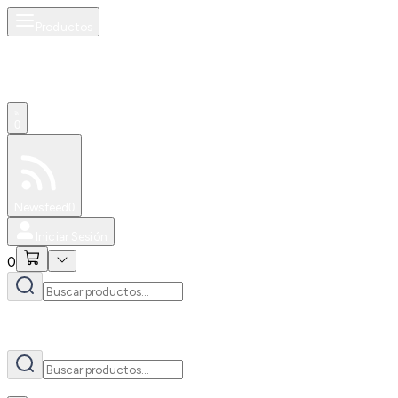
Productos
AI
0
Especiales
Newsfeed
0
Iniciar Sesión
0
AI