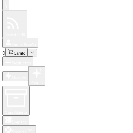
0
Especiales
Newsfeed
0
Iniciar Sesión
0
Carrito
Productos
Nuevos
Para Ti
Caja Abierta
Eventos
Soporte