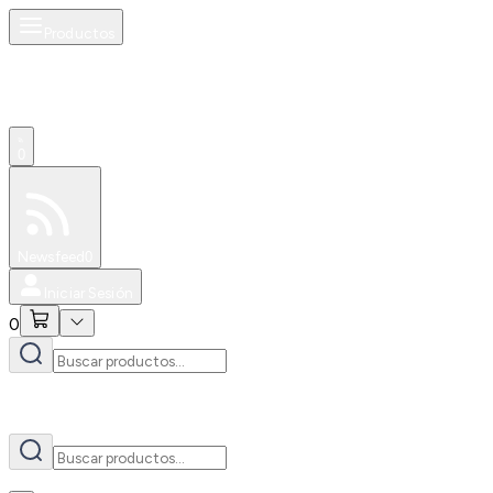
Productos
AI
0
Especiales
Newsfeed
0
Iniciar Sesión
0
AI