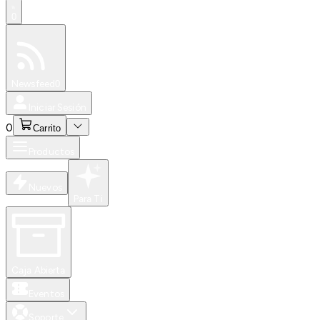
0
Especiales
Newsfeed
0
Iniciar Sesión
0
Carrito
Productos
Nuevos
Para Ti
Caja Abierta
Eventos
Soporte