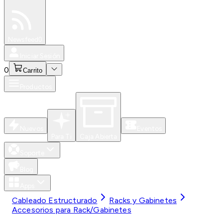
Especiales
Newsfeed
0
Iniciar Sesión
0
Carrito
Productos
Nuevos
Eventos
Para Ti
Caja Abierta
Soporte
Blog
Apps
Cableado Estructurado
Racks y Gabinetes
Accesorios para Rack/Gabinetes