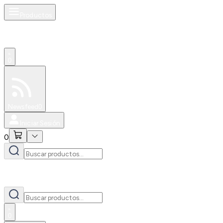
Productos
0
Especiales
Newsfeed
0
Iniciar Sesión
0
0