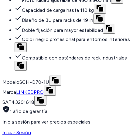
Profundidad ajustable de 495 a 965 mm
Capacidad de carga hasta 110 kg
Diseño de 3U para racks de 19 in
Doble fijación para mayor estabilidad
Color negro profesional para entornos interiores
Compatible con estándares de rack industriales
Modelo
SCH-D70-1U
Marca
LINKEDPRO
SAT
43201618
1 año de garantía
Inicia sesión para ver precios especiales
Iniciar Sesión