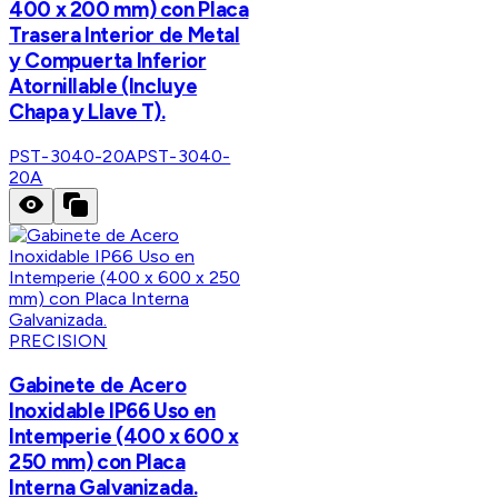
400 x 200 mm) con Placa
Trasera Interior de Metal
y Compuerta Inferior
Atornillable (Incluye
Chapa y Llave T).
PST-3040-20A
PST-3040-
20A
PRECISION
Gabinete de Acero
Inoxidable IP66 Uso en
Intemperie (400 x 600 x
250 mm) con Placa
Interna Galvanizada.