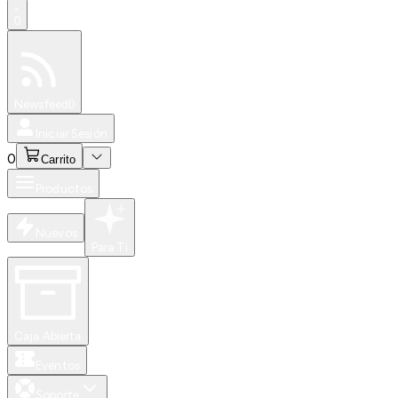
0
Especiales
Newsfeed
0
Iniciar Sesión
0
Carrito
Productos
Nuevos
Para Ti
Caja Abierta
Eventos
Soporte