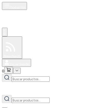
Productos
AI
0
Especiales
Newsfeed
0
Iniciar Sesión
0
AI