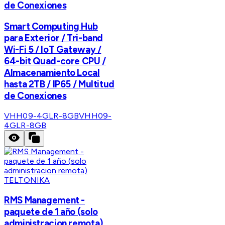
de Conexiones
Smart Computing Hub
para Exterior / Tri-band
Wi-Fi 5 / IoT Gateway /
64-bit Quad-core CPU /
Almacenamiento Local
hasta 2TB / IP65 / Multitud
de Conexiones
VHH09-4GLR-8GB
VHH09-
4GLR-8GB
TELTONIKA
RMS Management -
paquete de 1 año (solo
administracion remota)