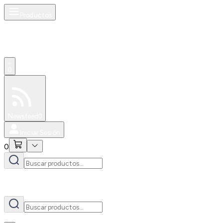
Productos
AI
0
Especiales
Newsfeed
0
Iniciar Sesión
0
AI