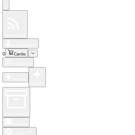
0
Especiales
Newsfeed
0
Iniciar Sesión
0
Carrito
Productos
Nuevos
Para Ti
Caja Abierta
Eventos
Soporte