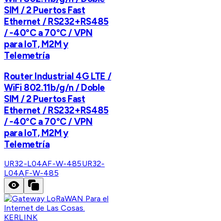
SIM / 2 Puertos Fast
Ethernet / RS232+RS485
/ -40°C a 70°C / VPN
para IoT, M2M y
Telemetría
Router Industrial 4G LTE /
WiFi 802.11b/g/n / Doble
SIM / 2 Puertos Fast
Ethernet / RS232+RS485
/ -40°C a 70°C / VPN
para IoT, M2M y
Telemetría
UR32-L04AF-W-485
UR32-
L04AF-W-485
KERLINK