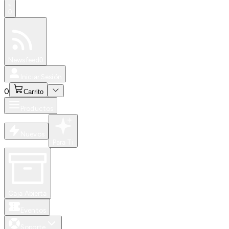
0
Especiales
Newsfeed
0
Iniciar Sesión
0
Carrito
Productos
Nuevos
Para Ti
Caja Abierta
Eventos
Soporte