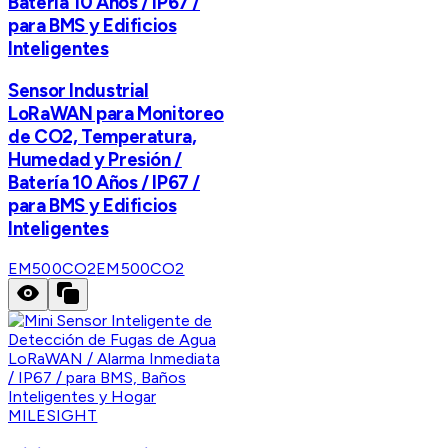
Batería 10 Años / IP67 /
para BMS y Edificios
Inteligentes
Sensor Industrial
LoRaWAN para Monitoreo
de CO2, Temperatura,
Humedad y Presión /
Batería 10 Años / IP67 /
para BMS y Edificios
Inteligentes
EM500CO2
EM500CO2
MILESIGHT