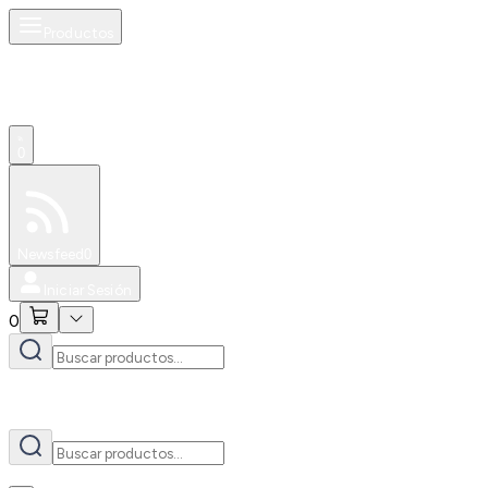
Productos
AI
0
Especiales
Newsfeed
0
Iniciar Sesión
0
AI