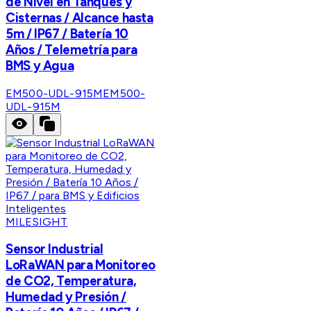
de Nivel en Tanques y
Cisternas / Alcance hasta
5m / IP67 / Batería 10
Años / Telemetría para
BMS y Agua
EM500-UDL-915M
EM500-
UDL-915M
MILESIGHT
Sensor Industrial
LoRaWAN para Monitoreo
de CO2, Temperatura,
Humedad y Presión /