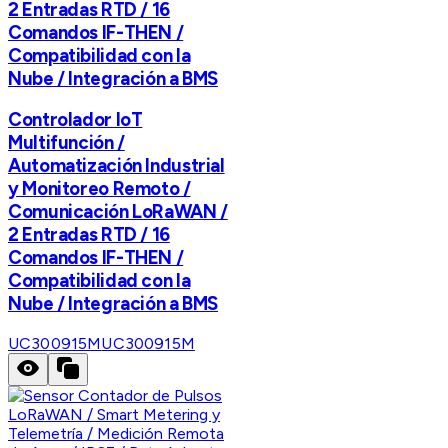
2 Entradas RTD / 16
Comandos IF-THEN /
Compatibilidad con la
Nube / Integración a BMS
Controlador IoT
Multifunción /
Automatización Industrial
y Monitoreo Remoto /
Comunicación LoRaWAN /
2 Entradas RTD / 16
Comandos IF-THEN /
Compatibilidad con la
Nube / Integración a BMS
UC300915M
UC300915M