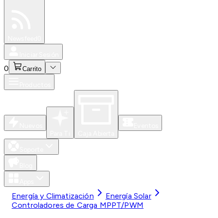
Especiales
Newsfeed
0
Iniciar Sesión
0
Carrito
Productos
Nuevos
Eventos
Para Ti
Caja Abierta
Soporte
Blog
Apps
Energía y Climatización
Energía Solar
Controladores de Carga MPPT/PWM