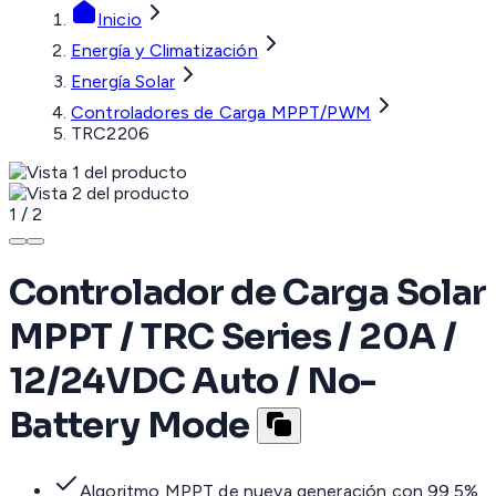
Inicio
Energía y Climatización
Energía Solar
Controladores de Carga MPPT/PWM
TRC2206
1
/
2
Controlador de Carga Solar
MPPT / TRC Series / 20A /
12/24VDC Auto / No-
Battery Mode
Algoritmo MPPT de nueva generación con 99.5%