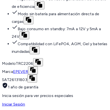
de eficiencia
Modo sin batería para alimentación directa de
cargas
Bajo consumo en standby: 7mA a 12V y 5mA a
24V
Compatibilidad con LiFePO4, AGM, Gel y baterías
inundadas
Modelo
TRC2206
Marca
EPEVER
SAT
26131803
1 año de garantía
Inicia sesión para ver precios especiales
Iniciar Sesión