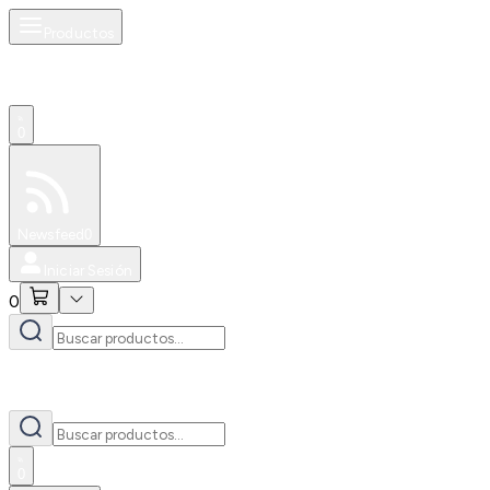
Productos
0
Especiales
Newsfeed
0
Iniciar Sesión
0
0