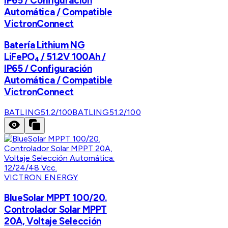
IP65 / Configuración
Automática / Compatible
VictronConnect
Batería Lithium NG
LiFePO₄ / 51.2V 100Ah /
IP65 / Configuración
Automática / Compatible
VictronConnect
BATLING51.2/100
BATLING51.2/100
VICTRON ENERGY
BlueSolar MPPT 100/20.
Controlador Solar MPPT
20A, Voltaje Selección