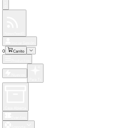
0
Especiales
Newsfeed
0
Iniciar Sesión
0
Carrito
Productos
Nuevos
Para Ti
Caja Abierta
Eventos
Soporte