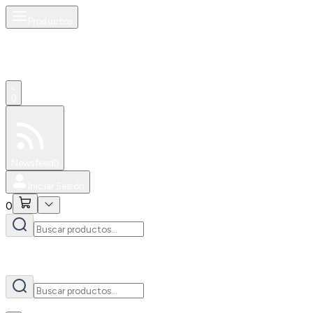
Productos
AI
0
Especiales
Newsfeed
0
Iniciar Sesión
0
AI