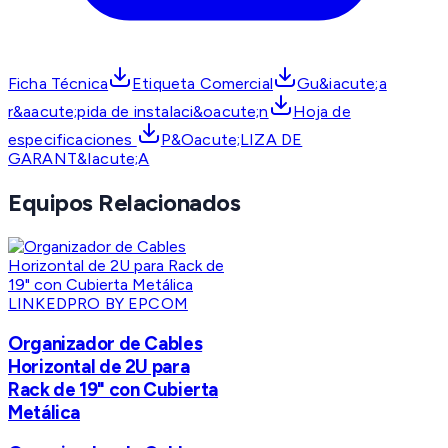
Ficha Técnica
Etiqueta Comercial
Gu&iacute;a
r&aacute;pida de instalaci&oacute;n
Hoja de
especificaciones
P&Oacute;LIZA DE
GARANT&Iacute;A
Equipos Relacionados
LINKEDPRO BY EPCOM
Organizador de Cables
Horizontal de 2U para
Rack de 19" con Cubierta
Metálica