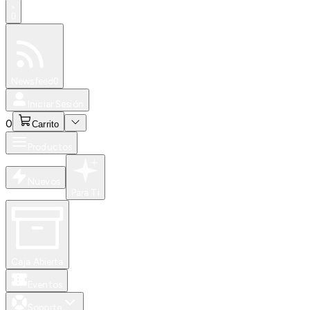
0
Especiales
Newsfeed
0
Iniciar Sesión
0
Carrito
Productos
Nuevos
Para Ti
Caja Abierta
Eventos
Soporte