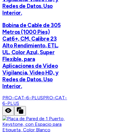
Redes de Datos. Uso
Interior.
Bobina de Cable de 305
Metros (1000 Pies)
Cat6+, CM, Calibre 23
Alto Rendimiento, ETL,
UL, Color Azul, Super
Flexible, para
Aplicaciones de Video
Vigilancia, Video HD, y
Redes de Datos. Uso
Interior.
PRO-CAT-6-PLUS
PRO-CAT-
6-PLUS