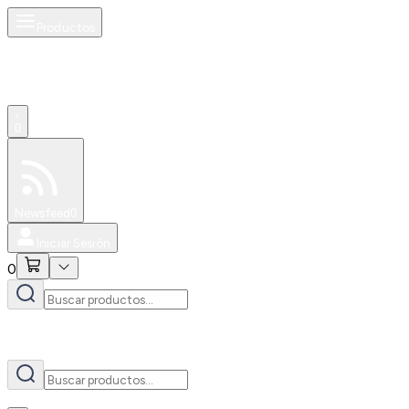
Productos
AI
0
Especiales
Newsfeed
0
Iniciar Sesión
0
AI