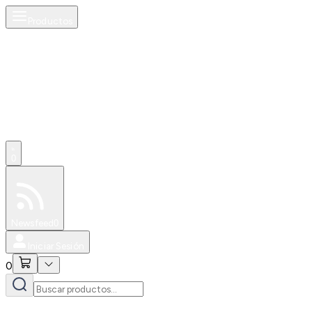
Productos
0
Especiales
Newsfeed
0
Iniciar Sesión
0