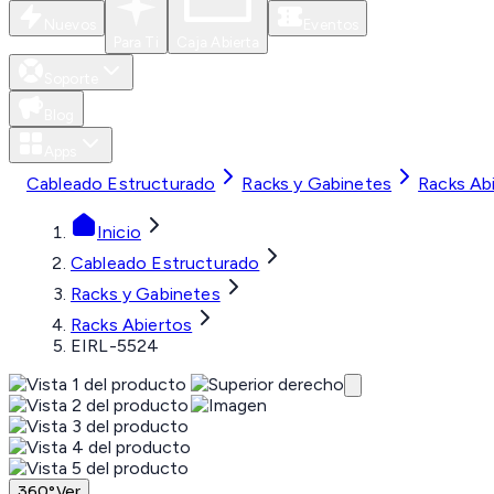
Nuevos
Eventos
Para Ti
Caja Abierta
Soporte
Blog
Apps
Cableado Estructurado
Racks y Gabinetes
Racks Ab
Inicio
Cableado Estructurado
Racks y Gabinetes
Racks Abiertos
EIRL-5524
360°
Ver