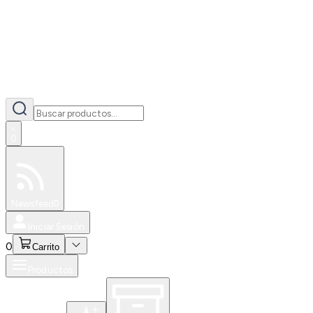
0
Especiales
Newsfeed
0
Iniciar Sesión
0
Carrito
Productos