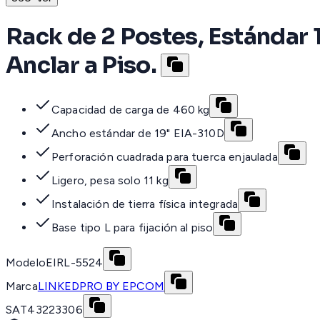
Rack de 2 Postes, Estándar 
Anclar a Piso.
Capacidad de carga de 460 kg
Ancho estándar de 19" EIA-310D
Perforación cuadrada para tuerca enjaulada
Ligero, pesa solo 11 kg
Instalación de tierra física integrada
Base tipo L para fijación al piso
Modelo
EIRL-5524
Marca
LINKEDPRO BY EPCOM
SAT
43223306