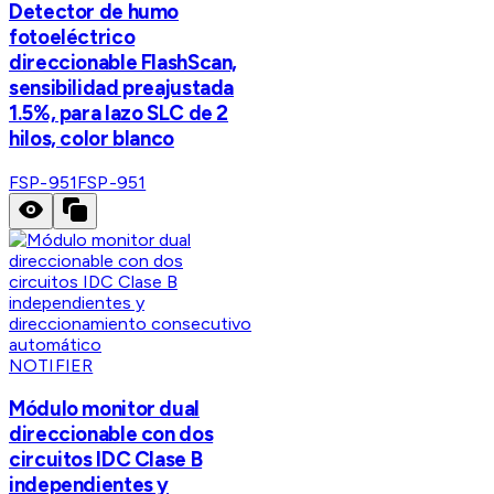
Detector de humo
fotoeléctrico
direccionable FlashScan,
sensibilidad preajustada
1.5%, para lazo SLC de 2
hilos, color blanco
FSP-951
FSP-951
NOTIFIER
Módulo monitor dual
direccionable con dos
circuitos IDC Clase B
independientes y