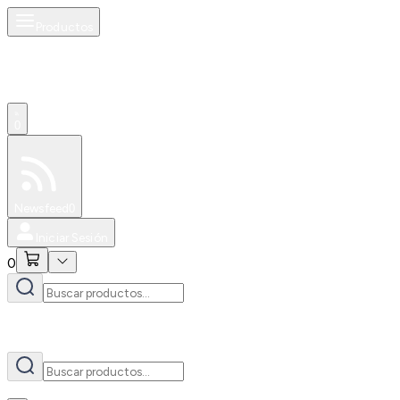
Productos
AI
0
Especiales
Newsfeed
0
Iniciar Sesión
0
AI