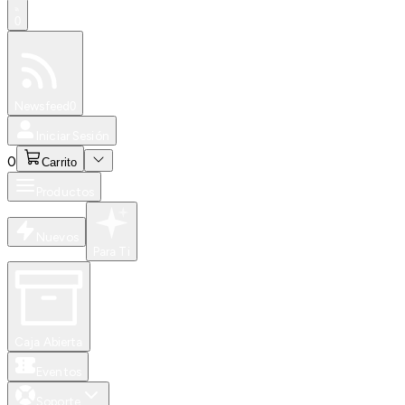
0
Especiales
Newsfeed
0
Iniciar Sesión
0
Carrito
Productos
Nuevos
Para Ti
Caja Abierta
Eventos
Soporte